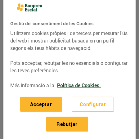
Gestió del consentiment de les Cookies
Utilitzem cookies pròpies i de tercers per mesurar l’ús
del web i mostrar publicitat basada en un perfil
segons els teus hàbits de navegació.
Pots acceptar, rebutjar les no essencials o configurar
les teves preferències.
Més informació a la
Política de Cookies.
RECEPTES
Cebiche de bacallà
Acceptar
Configurar
28/de gener/2022
Rebutjar
Ingredients per a 4 persones: