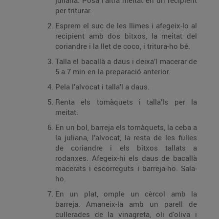
juliana. Posa l’altra meitat en un recipient
per triturar.
Esprem el suc de les llimes i afegeix-lo al
recipient amb dos bitxos, la meitat del
coriandre i la llet de coco, i tritura-ho bé.
Talla el bacallà a daus i deixa’l macerar de
5 a 7 min en la preparació anterior.
Pela l’alvocat i talla’l a daus.
Renta els tomàquets i talla’ls per la
meitat.
En un bol, barreja els tomàquets, la ceba a
la juliana, l’alvocat, la resta de les fulles
de coriandre i els bitxos tallats a
rodanxes. Afegeix-hi els daus de bacallà
macerats i escorreguts i barreja-ho. Sala-
ho.
En un plat, omple un cèrcol amb la
barreja. Amaneix-la amb un parell de
cullerades de la vinagreta, oli d'oliva i