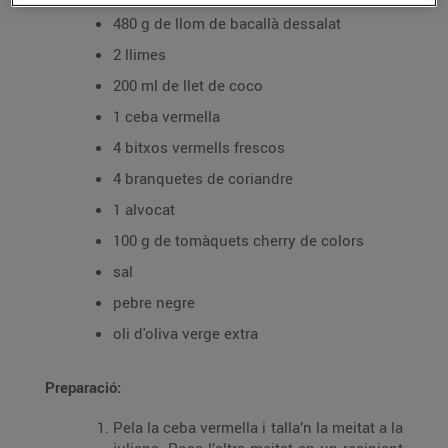
480 g de llom de bacallà dessalat
2 llimes
200 ml de llet de coco
1 ceba vermella
4 bitxos vermells frescos
4 branquetes de coriandre
1 alvocat
100 g de tomàquets cherry de colors
sal
pebre negre
oli d'oliva verge extra
Preparació:
Pela la ceba vermella i talla’n la meitat a la