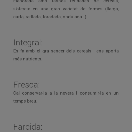
Elaborada amb farines refinades de cereals,
s’ofereix en una gran varietat de formes (llarga,
curta, ratllada, foradada, ondulada…).
Integral:
Es fa amb el gra sencer dels cereals i ens aporta
més nutrients.
Fresca:
Cal conservar-la a la nevera i consumir-la en un
temps breu.
Farcida: