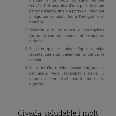
d’aigua o de brou, consulta sempre
l’envàs. Pot anar des d’una part de líquid
per una d’arròs, fins a 4 parts de líquid per
a algunes varietats (com l’integral o el
bomba).
Recorda que, si rentes o sofregeixes
l’arròs abans de coure’l, el temps es
redueix.
Si veus que cal afegir líquid a mitja
recepta, que sigui calent per no trencar la
cocció.
Si l’arròs t’ha quedat massa cuit, passa’l
per aigua freda, escampa’l i deixa’l 5
minuts al forn. Així perdrà part de la
humitat.
Civada: saludable i molt