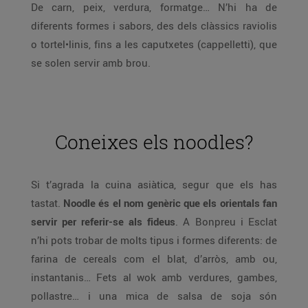
De carn, peix, verdura, formatge… N’hi ha de
diferents formes i sabors, des dels clàssics raviolis
o tortel•linis, fins a les caputxetes (cappelletti), que
se solen servir amb brou.
Coneixes els noodles?
Si t’agrada la cuina asiàtica, segur que els has
tastat.
Noodle és el nom genèric que els orientals fan
servir per referir-se als fideus
. A Bonpreu i Esclat
n’hi pots trobar de molts tipus i formes diferents: de
farina de cereals com el blat, d’arròs, amb ou,
instantanis… Fets al wok amb verdures, gambes,
pollastre… i una mica de salsa de soja són