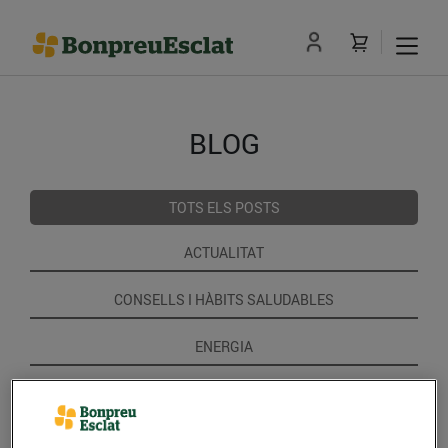
BLOG
TOTS ELS POSTS
ACTUALITAT
CONSELLS I HÀBITS SALUDABLES
ENERGIA
GASTRONOMIA I TRADICIONS
RECEPTES