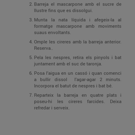
Barreja el mascarpone amb el sucre de
llustre fins que es dissolgui.
Munta la nata líquida i afegeix-la al
formatge mascarpone amb moviments
suaus envoltants.
Omple les cireres amb la barreja anterior.
Reserva..
Pela les nespres, retira els pinyols i bat
juntament amb el suc de taronja.
Posa l’aigua en un cassó i quan comenci
a bullir dissol l’agar-agar 2 minuts.
Incorpora el batut de nespres i bat bé.
Reparteix la barreja en quatre plats i
poseu-hi les cireres farcides. Deixa
refredar i serveix.