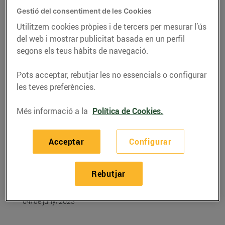
Gestió del consentiment de les Cookies
Utilitzem cookies pròpies i de tercers per mesurar l’ús
del web i mostrar publicitat basada en un perfil
segons els teus hàbits de navegació.
Pots acceptar, rebutjar les no essencials o configurar
les teves preferències.
Més informació a la
Política de Cookies.
Acceptar
Configurar
RECEPTES
Cireres farcides de
Rebutjar
mascarpone
04/de juny/2023