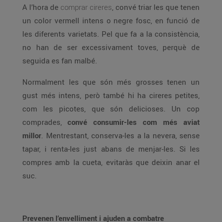
A l’hora de
comprar cireres
, convé triar les que tenen
un color vermell intens o negre fosc, en funció de
les diferents varietats. Pel que fa a la consistència,
no han de ser excessivament toves, perquè de
seguida es fan malbé.
Normalment les que són més grosses tenen un
gust més intens, però també hi ha cireres petites,
com les picotes, que són delicioses. Un cop
comprades,
convé consumir-les com més aviat
millor
. Mentrestant, conserva-les a la nevera, sense
tapar, i renta-les just abans de menjar-les. Si les
compres amb la cueta, evitaràs que deixin anar el
suc.
Prevenen l’envelliment i ajuden a combatre