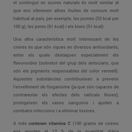
el contingut en sucres naturals és molt similar al
que ens ofereixen altres fruites de consum molt
habitual al país, per exemple, les pomes (52 kcal per
100 g), les peres (61 kcal) i els kiwis (51 kcal).
Una altra característica molt interessant de les
cireres és que són riques en diversos antioxidants,
entre els quals destaquen especialment els
flavonoides (sobretot del grup dels antocians, que
són els pigments responsables del color vermell).
Aquestes substàncies contribueixen a prevenir
l’envelliment de l’organisme (ja que són capaces de
contrarestar els efectes dels radicals lliures),
protegeixen els vasos sanguinis i ajuden a
combatre infeccions i a eliminar toxines.
A més
contenen vitamina C
(100 grams de cireres
ens aporten el 12 % de la quantitat diària