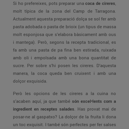
Si ho prefereixes, pots preparar una
coca de cireres
,
molt típica de la zona del Camp de Tarragona.
Actualment aquesta preparació dolça se sol fer amb
pasta adobada o pasta de brioix (un tipus de massa
molt esponjosa que s’elabora bàsicament amb ous
i mantega). Però, segons la recepta tradicional, es
fa amb una pasta de pa fina ben estirada, ruixada
amb oli i empolsada amb una bona quantitat de
sucre. Per sobre s’hi posen les cireres. D’aquesta
manera, la coca queda ben cruixent i amb una
dolçor exquisida.
Però les opcions de les cireres a la cuina no
s’acaben aquí, ja que també
són excel•lents com a
ingredient en receptes salades
. Has provat mai de
posar-ne al gaspatxo? La dolçor de la fruita li dona
un toc exquisit. I també són perfectes per fer salses