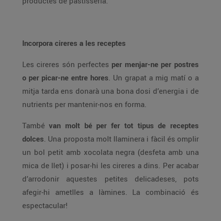
productes de pastisseria.
Incorpora cireres a les receptes
Les cireres són perfectes
per menjar-ne per postres
o per picar-ne entre hores
. Un grapat a mig matí o a
mitja tarda ens donarà una bona dosi d’energia i de
nutrients per mantenir-nos en forma.
També
van molt bé per fer tot tipus de receptes
dolces
. Una proposta molt llaminera i fàcil és omplir
un bol petit amb xocolata negra (desfeta amb una
mica de llet) i posar-hi les cireres a dins. Per acabar
d’arrodonir aquestes petites delicadeses, pots
afegir-hi ametlles a làmines. La combinació és
espectacular!