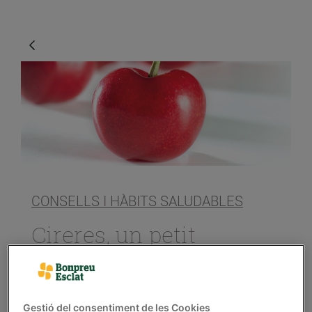
CONSELLS I HÀBITS SALUDABLES
Cireres, un petit
caramel
14/de juny/2019
Gestió del consentiment de les Cookies