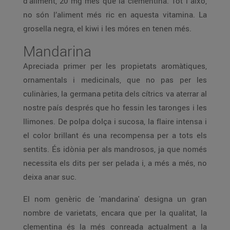
d’aliment, 20 mg més que la clementina. Tot i això,
no són l’aliment més ric en aquesta vitamina. La
grosella negra, el kiwi i les móres en tenen més.
Mandarina
Apreciada primer per les propietats aromàtiques,
ornamentals i medicinals, que no pas per les
culinàries, la germana petita dels cítrics va aterrar al
nostre país després que ho fessin les taronges i les
llimones. De polpa dolça i sucosa, la flaire intensa i
el color brillant és una recompensa per a tots els
sentits. És idònia per als mandrosos, ja que només
necessita els dits per ser pelada i, a més a més, no
deixa anar suc.
El nom genèric de 'mandarina' designa un gran
nombre de varietats, encara que per la qualitat, la
clementina és la més conreada actualment a la