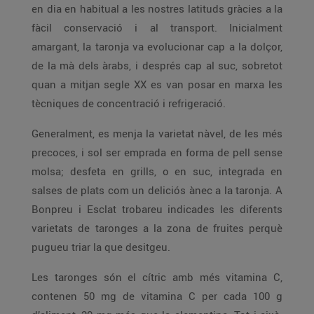
en dia en habitual a les nostres latituds gràcies a la
fàcil conservació i al transport. Inicialment
amargant, la taronja va evolucionar cap a la dolçor,
de la mà dels àrabs, i després cap al suc, sobretot
quan a mitjan segle XX es van posar en marxa les
tècniques de concentració i refrigeració.
Generalment, es menja la varietat nàvel, de les més
precoces, i sol ser emprada en forma de pell sense
molsa; desfeta en grills, o en suc, integrada en
salses de plats com un deliciós ànec a la taronja. A
Bonpreu i Esclat trobareu indicades les diferents
varietats de taronges a la zona de fruites perquè
pugueu triar la que desitgeu.
Les taronges són el cítric amb més vitamina C,
contenen 50 mg de vitamina C per cada 100 g