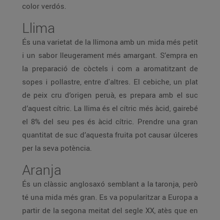
color verdós.
Llima
És una varietat de la llimona amb un mida més petit
i un sabor lleugerament més amargant. S’empra en
la preparació de còctels i com a aromatitzant de
sopes i pollastre, entre d'altres. El cebiche, un plat
de peix cru d’origen peruà, es prepara amb el suc
d’aquest cítric. La llima és el cítric més àcid, gairebé
el 8% del seu pes és àcid cítric. Prendre una gran
quantitat de suc d’aquesta fruita pot causar úlceres
per la seva potència.
Aranja
És un clàssic anglosaxó semblant a la taronja, però
té una mida més gran. Es va popularitzar a Europa a
partir de la segona meitat del segle XX, atès que en