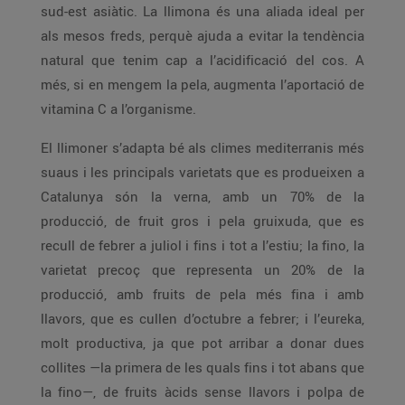
sud-est asiàtic. La llimona és una aliada ideal per
als mesos freds, perquè ajuda a evitar la tendència
natural que tenim cap a l’acidificació del cos. A
més, si en mengem la pela, augmenta l’aportació de
vitamina C a l’organisme.
El llimoner s’adapta bé als climes mediterranis més
suaus i les principals varietats que es produeixen a
Catalunya són la verna, amb un 70% de la
producció, de fruit gros i pela gruixuda, que es
recull de febrer a juliol i fins i tot a l’estiu; la fino, la
varietat precoç que representa un 20% de la
producció, amb fruits de pela més fina i amb
llavors, que es cullen d’octubre a febrer; i l’eureka,
molt productiva, ja que pot arribar a donar dues
collites —la primera de les quals fins i tot abans que
la fino—, de fruits àcids sense llavors i polpa de