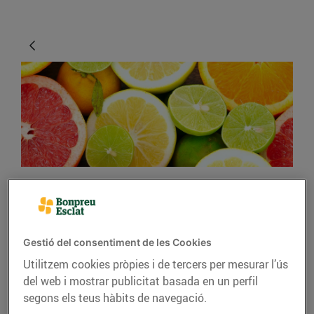
CONSELLS I HÀBITS SALUDABLES
Cítrics, els millors aliats
Gestió del consentiment de les Cookies
per combatre els
Utilitzem cookies pròpies i de tercers per mesurar l’ús
refredats
del web i mostrar publicitat basada en un perfil
segons els teus hàbits de navegació.
03/de gener/2019