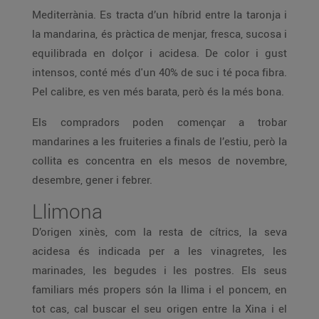
Mediterrània. Es tracta d’un híbrid entre la taronja i
la mandarina, és pràctica de menjar, fresca, sucosa i
equilibrada en dolçor i acidesa. De color i gust
intensos, conté més d'un 40% de suc i té poca fibra.
Pel calibre, es ven més barata, però és la més bona.
Els compradors poden començar a trobar
mandarines a les fruiteries a finals de l’estiu, però la
collita es concentra en els mesos de novembre,
desembre, gener i febrer.
Llimona
D’origen xinès, com la resta de cítrics, la seva
acidesa és indicada per a les vinagretes, les
marinades, les begudes i les postres. Els seus
familiars més propers són la llima i el poncem, en
tot cas, cal buscar el seu origen entre la Xina i el