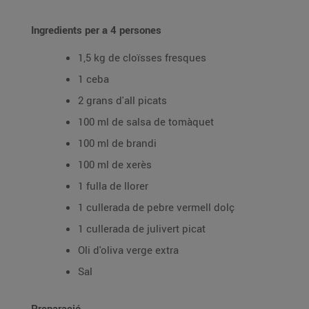
Ingredients per a 4 persones
1,5 kg de cloïsses fresques
1 ceba
2 grans d'all picats
100 ml de salsa de tomàquet
100 ml de brandi
100 ml de xerès
1 fulla de llorer
1 cullerada de pebre vermell dolç
1 cullerada de julivert picat
Oli d'oliva verge extra
Sal
Preparació