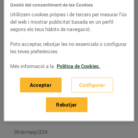
Gestió del consentiment de les Cookies
Utilitzem cookies pròpies i de tercers per mesurar l’ús
del web i mostrar publicitat basada en un perfil
segons els teus hàbits de navegació.
Pots acceptar, rebutjar les no essencials o configurar
les teves preferències.
Més informació a la
Política de Cookies.
Acceptar
Configurar
RECEPTES
Cloïsses a la marinera
Rebutjar
A 6,10 € per ració
28/de maig/2024