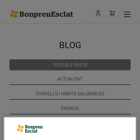
BLOG
TOTS ELS POSTS
ACTUALITAT
CONSELLS I HÀBITS SALUDABLES
ENERGIA
GASTRONOMIA I TRADICIONS
RECEPTES