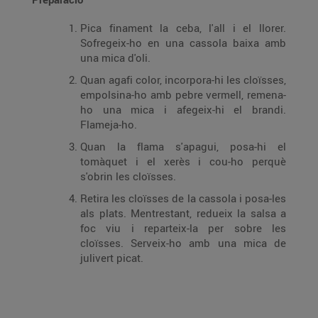
Pica finament la ceba, l'all i el llorer.
Sofregeix-ho en una cassola baixa amb
una mica d'oli.
Quan agafi color, incorpora-hi les cloïsses,
empolsina-ho amb pebre vermell, remena-
ho una mica i afegeix-hi el brandi.
Flameja-ho.
Quan la flama s'apagui, posa-hi el
tomàquet i el xerès i cou-ho perquè
s'obrin les cloïsses.
Retira les cloïsses de la cassola i posa-les
als plats. Mentrestant, redueix la salsa a
foc viu i reparteix-la per sobre les
cloïsses. Serveix-ho amb una mica de
julivert picat.