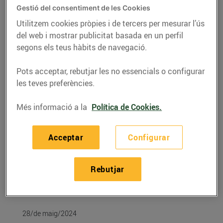
Gestió del consentiment de les Cookies
Utilitzem cookies pròpies i de tercers per mesurar l’ús
del web i mostrar publicitat basada en un perfil
segons els teus hàbits de navegació.
Pots acceptar, rebutjar les no essencials o configurar
les teves preferències.
Més informació a la
Política de Cookies.
Acceptar
Configurar
RECEPTES
Cloïsses a la marinera
Rebutjar
A 6,10 € per ració
28/de maig/2024