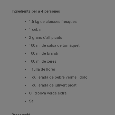
Ingredients per a 4 persones
1,5 kg de cloïsses fresques
1 ceba
2 grans d'all picats
100 ml de salsa de tomàquet
100 ml de brandi
100 ml de xerès
1 fulla de llorer
1 cullerada de pebre vermell dolç
1 cullerada de julivert picat
Oli d'oliva verge extra
Sal
Preparació