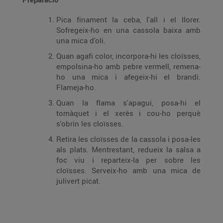
Pica finament la ceba, l'all i el llorer.
Sofregeix-ho en una cassola baixa amb
una mica d'oli.
Quan agafi color, incorpora-hi les cloïsses,
empolsina-ho amb pebre vermell, remena-
ho una mica i afegeix-hi el brandi.
Flameja-ho.
Quan la flama s'apagui, posa-hi el
tomàquet i el xerès i cou-ho perquè
s'obrin les cloïsses.
Retira les cloïsses de la cassola i posa-les
als plats. Mentrestant, redueix la salsa a
foc viu i reparteix-la per sobre les
cloïsses. Serveix-ho amb una mica de
julivert picat.