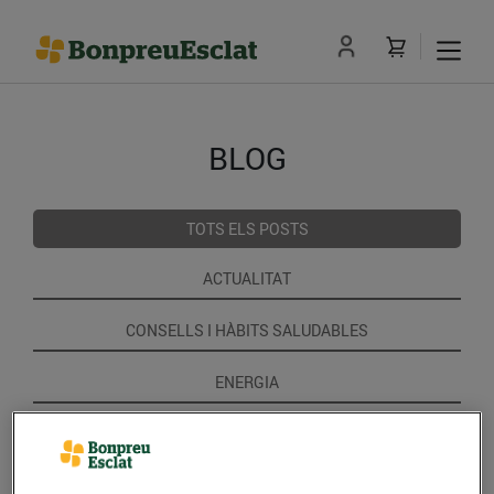
BLOG
TOTS ELS POSTS
ACTUALITAT
CONSELLS I HÀBITS SALUDABLES
ENERGIA
GASTRONOMIA I TRADICIONS
RECEPTES