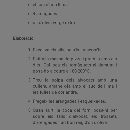
el suc d'una llima
4 arengades
oli d'oliva verge extra
Elaboració:
Escaliva els alls, pela'ls i reserva'ls.
Estira la massa de pizza i prem-la amb els
dits. Col·loca els tomàquets al damunt i
posa-ho a coure a 180-200ºC.
Treu la polpa dels alvocats amb una
cullera, amaneix-la amb el suc de llima i
les fulles de coriandre.
Fregeix les arengades i esqueixa-les.
Quan surti la coca del forn, posa-hi per
sobre els talls d'alvocat, els trossets
d'arengades i un bon raig d'oli d'oliva.