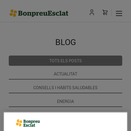
BLOG
TOTS ELS POSTS
ACTUALITAT
CONSELLS I HÀBITS SALUDABLES
ENERGIA
GASTRONOMIA I TRADICIONS
RECEPTES