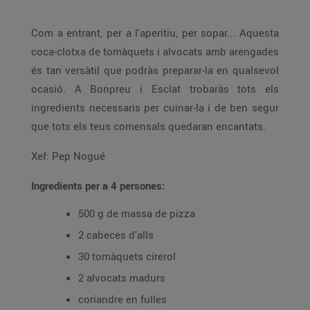
Com a entrant, per a l'aperitiu, per sopar... Aquesta
coca-clotxa de tomàquets i alvocats amb arengades
és tan versàtil que podràs preparar-la en qualsevol
ocasió. A Bonpreu i Esclat trobaràs tots els
ingredients necessaris per cuinar-la i de ben segur
que tots els teus comensals quedaran encantats.
Xef: Pep Nogué
Ingredients per a 4 persones:
500 g de massa de pizza
2 cabeces d'alls
30 tomàquets cirerol
2 alvocats madurs
coriandre en fulles