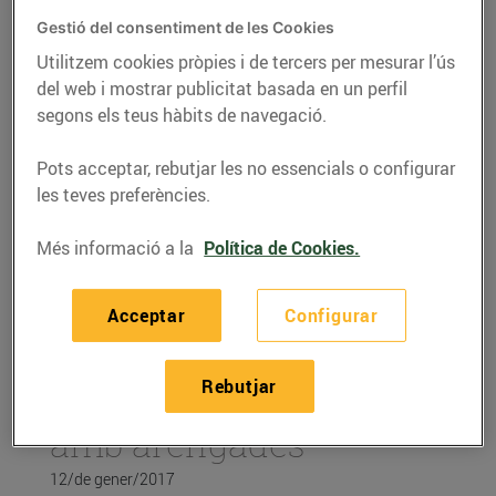
Gestió del consentiment de les Cookies
Utilitzem cookies pròpies i de tercers per mesurar l’ús
del web i mostrar publicitat basada en un perfil
segons els teus hàbits de navegació.
Pots acceptar, rebutjar les no essencials o configurar
les teves preferències.
Més informació a la
Política de Cookies.
Acceptar
Configurar
RECEPTES
Coca-clotxa de
Rebutjar
tomàquets i alvocats
amb arengades
12/de gener/2017