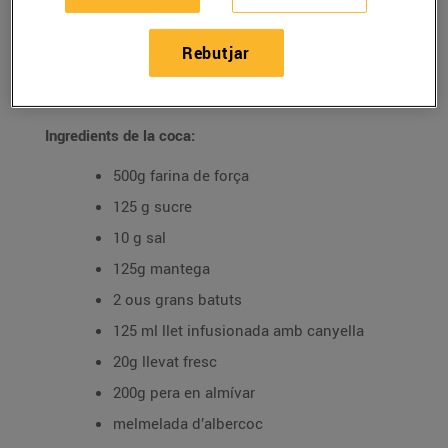
l'Escola d'Hostaleria d'Osona
Rebutjar
11/de juliol/2022
Ingredients de la coca:
500g farina de força
125 g sucre
10 g sal
125g mantega
2 ous grans batuts
125 ml llet infusionada amb canyella
20g llevat fresc
200g pera en almívar
melmelada d’albercoc