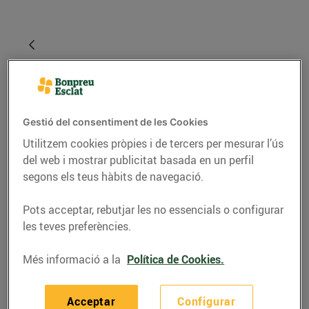
Gestió del consentiment de les Cookies
Utilitzem cookies pròpies i de tercers per mesurar l’ús
del web i mostrar publicitat basada en un perfil
segons els teus hàbits de navegació.
RECEPTES
Pots acceptar, rebutjar les no essencials o configurar
Coca de brioix amb
les teves preferències.
pera i crema de
Més informació a la
Política de Cookies.
xocolata
Recepta elaborada per
Acceptar
Configurar