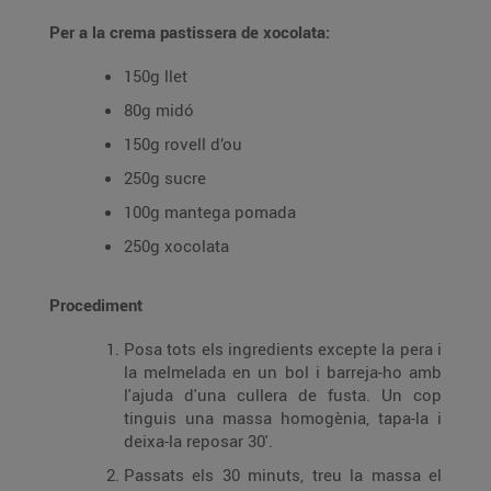
Per a la crema pastissera de xocolata:
150g llet
80g midó
150g rovell d’ou
250g sucre
100g mantega pomada
250g xocolata
Procediment
Posa tots els ingredients excepte la pera i
la melmelada en un bol i barreja-ho amb
l'ajuda d'una cullera de fusta. Un cop
tinguis una massa homogènia, tapa-la i
deixa-la reposar 30'.
Passats els 30 minuts, treu la massa el