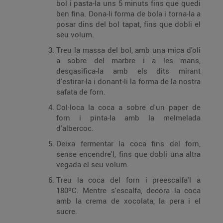
bol i pasta-la uns 5 minuts fins que quedi
ben fina. Dona-li forma de bola i torna-la a
posar dins del bol tapat, fins que dobli el
seu volum.
Treu la massa del bol, amb una mica d'oli
a sobre del marbre i a les mans,
desgasifica-la amb els dits mirant
d'estirar-la i donant-li la forma de la nostra
safata de forn.
Col·loca la coca a sobre d'un paper de
forn i pinta-la amb la melmelada
d'albercoc.
Deixa fermentar la coca fins del forn,
sense encendre'l, fins que dobli una altra
vegada el seu volum.
Treu la coca del forn i preescalfa'l a
180ºC. Mentre s'escalfa, decora la coca
amb la crema de xocolata, la pera i el
sucre.