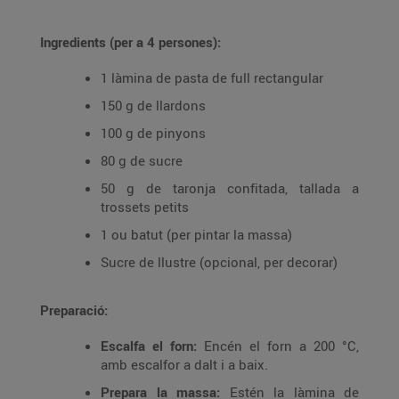
Ingredients (per a 4 persones):
1 làmina de pasta de full rectangular
150 g de llardons
100 g de pinyons
80 g de sucre
50 g de taronja confitada, tallada a
trossets petits
1 ou batut (per pintar la massa)
Sucre de llustre (opcional, per decorar)
Preparació:
Escalfa el forn:
Encén el forn a 200 °C,
amb escalfor a dalt i a baix.
Prepara la massa:
Estén la làmina de