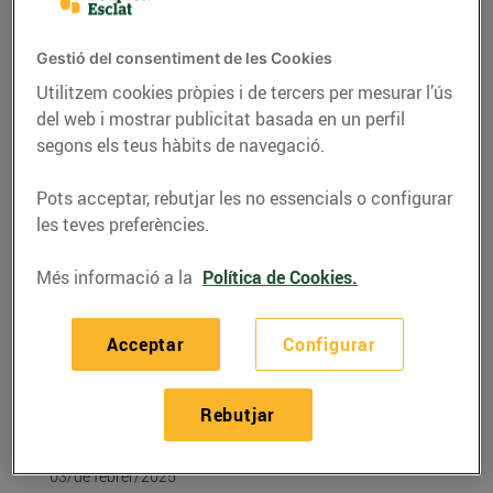
Gestió del consentiment de les Cookies
Utilitzem cookies pròpies i de tercers per mesurar l’ús
del web i mostrar publicitat basada en un perfil
segons els teus hàbits de navegació.
Pots acceptar, rebutjar les no essencials o configurar
les teves preferències.
Més informació a la
Política de Cookies.
RECEPTES
Acceptar
Configurar
Coca de llardons amb
taronja confitada i
Rebutjar
pinyons
03/de febrer/2025