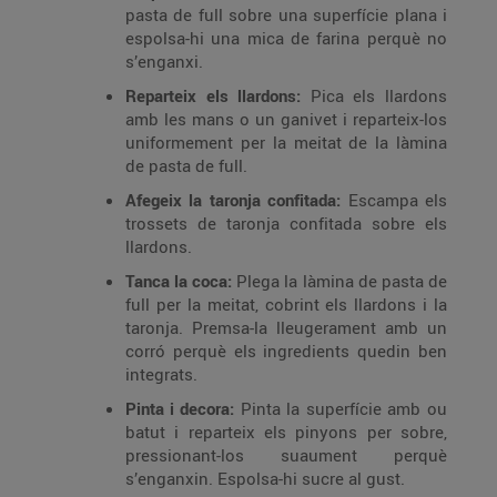
pasta de full sobre una superfície plana i
espolsa-hi una mica de farina perquè no
s’enganxi.
Reparteix els llardons:
Pica els llardons
amb les mans o un ganivet i reparteix-los
uniformement per la meitat de la làmina
de pasta de full.
Afegeix la taronja confitada:
Escampa els
trossets de taronja confitada sobre els
llardons.
Tanca la coca:
Plega la làmina de pasta de
full per la meitat, cobrint els llardons i la
taronja. Premsa-la lleugerament amb un
corró perquè els ingredients quedin ben
integrats.
Pinta i decora:
Pinta la superfície amb ou
batut i reparteix els pinyons per sobre,
pressionant-los suaument perquè
s’enganxin. Espolsa-hi sucre al gust.