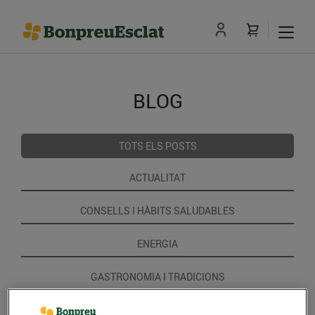
BLOG
TOTS ELS POSTS
ACTUALITAT
CONSELLS I HÀBITS SALUDABLES
ENERGIA
GASTRONOMIA I TRADICIONS
RECEPTES