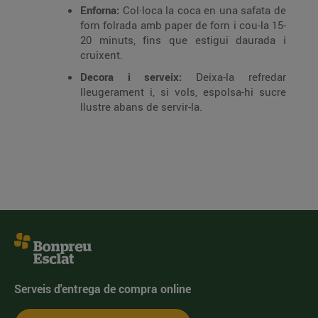
Enforna:
Col·loca la coca en una safata de
forn folrada amb paper de forn i cou-la 15-
20 minuts, fins que estigui daurada i
cruixent.
Decora i serveix:
Deixa-la refredar
lleugerament i, si vols, espolsa-hi sucre
llustre abans de servir-la.
Serveis d'entrega de compra online