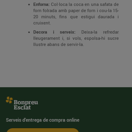
Enforna:
Col·loca la coca en una safata de
forn folrada amb paper de forn i cou-la 15-
20 minuts, fins que estigui daurada i
cruixent.
Decora i serveix:
Deixa-la refredar
lleugerament i, si vols, espolsa-hi sucre
llustre abans de servir-la.
Serveis d'entrega de compra online