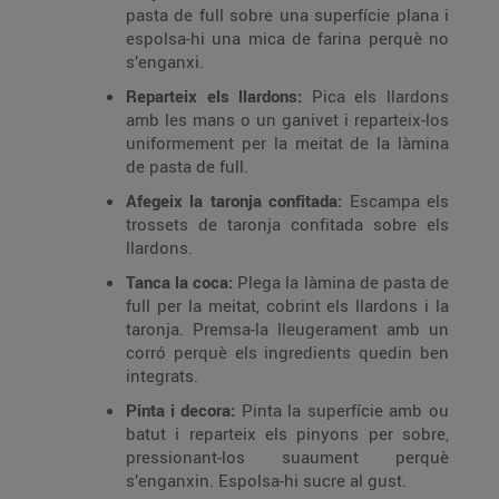
pasta de full sobre una superfície plana i
espolsa-hi una mica de farina perquè no
s’enganxi.
Reparteix els llardons:
Pica els llardons
amb les mans o un ganivet i reparteix-los
uniformement per la meitat de la làmina
de pasta de full.
Afegeix la taronja confitada:
Escampa els
trossets de taronja confitada sobre els
llardons.
Tanca la coca:
Plega la làmina de pasta de
full per la meitat, cobrint els llardons i la
taronja. Premsa-la lleugerament amb un
corró perquè els ingredients quedin ben
integrats.
Pinta i decora:
Pinta la superfície amb ou
batut i reparteix els pinyons per sobre,
pressionant-los suaument perquè
s’enganxin. Espolsa-hi sucre al gust.