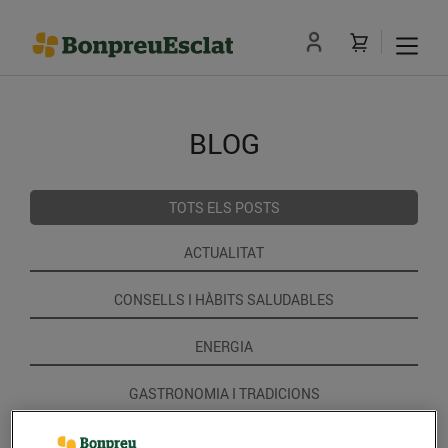
BLOG
TOTS ELS POSTS
ACTUALITAT
CONSELLS I HÀBITS SALUDABLES
ENERGIA
GASTRONOMIA I TRADICIONS
RECEPTES