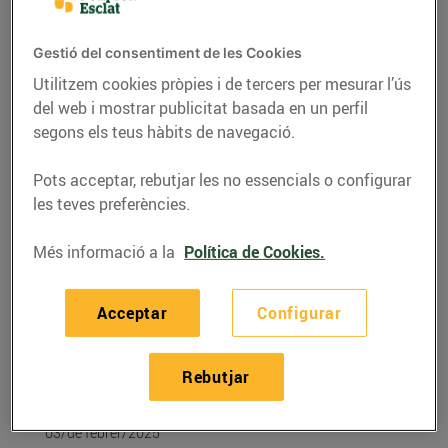
Gestió del consentiment de les Cookies
Utilitzem cookies pròpies i de tercers per mesurar l’ús
del web i mostrar publicitat basada en un perfil
segons els teus hàbits de navegació.
Pots acceptar, rebutjar les no essencials o configurar
les teves preferències.
Més informació a la
Política de Cookies.
RECEPTES
Acceptar
Configurar
Coca de llardons amb
taronja confitada i
Rebutjar
pinyons
03/de febrer/2025