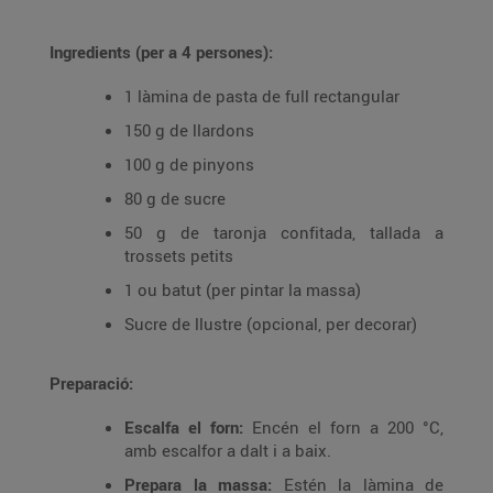
Ingredients (per a 4 persones):
1 làmina de pasta de full rectangular
150 g de llardons
100 g de pinyons
80 g de sucre
50 g de taronja confitada, tallada a
trossets petits
1 ou batut (per pintar la massa)
Sucre de llustre (opcional, per decorar)
Preparació:
Escalfa el forn:
Encén el forn a 200 °C,
amb escalfor a dalt i a baix.
Prepara la massa:
Estén la làmina de