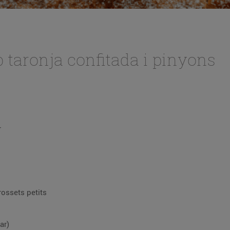
 taronja confitada i pinyons
r
rossets petits
ar)