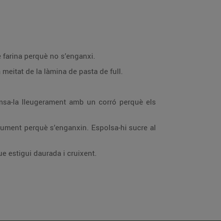
e farina perquè no s’enganxi.
meitat de la làmina de pasta de full.
remsa-la lleugerament amb un corró perquè els
uaument perquè s’enganxin. Espolsa-hi sucre al
ue estigui daurada i cruixent.