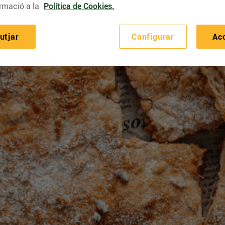
rmació a la
Política de Cookies.
utjar
Configurar
Ac