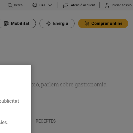
Cerca
Atenció al client
Iniciar sessió
CAT
Mobilitat
Energia
Comprar online
 sobre alimentació, parlem sobre gastronomia
publicitat
 I TRADICIONS
RECEPTES
ies.