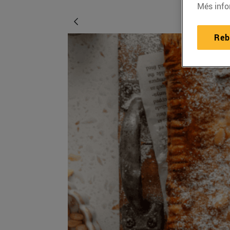
Més info
Reb