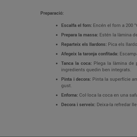
Preparació:
Escalfa el forn:
Encén el forn a 200 °C
Prepara la massa:
Estén la làmina de
Reparteix els llardons:
Pica els llard
Afegeix la taronja confitada:
Escampa 
Tanca la coca:
Plega la làmina de p
ingredients quedin ben integrats.
Pinta i decora:
Pinta la superfície a
gust.
Enforna:
Col·loca la coca en una safa
Decora i serveix:
Deixa-la refredar ll