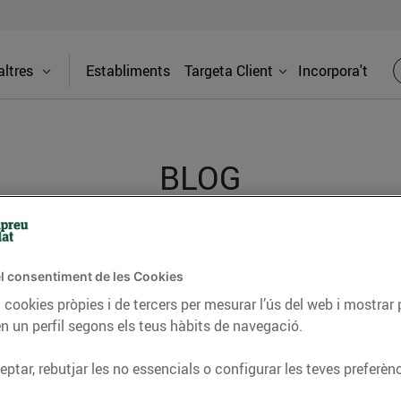
ltres
Establiments
Targeta Client
Incorpora't
BLOG
ceptes, consells nutricionals, informació d’actualitat
l consentiment de les Cookies
del nostre territori i molts altres temes.
 cookies pròpies i de tercers per mesurar l’ús del web i mostrar 
n un perfil segons els teus hàbits de navegació.
TAT
CONSELLS I HÀBITS SALUDABLES
ENERGIA
GASTRONOMIA
ptar, rebutjar les no essencials o configurar les teves preferènc