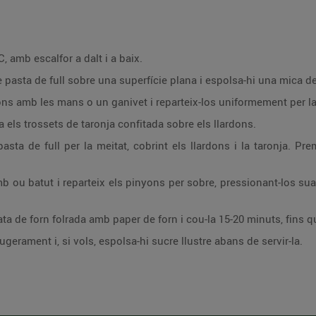
, amb escalfor a dalt i a baix.
 pasta de full sobre una superfície plana i espolsa-hi una mica d
ons amb les mans o un ganivet i reparteix-los uniformement per la 
els trossets de taronja confitada sobre els llardons.
asta de full per la meitat, cobrint els llardons i la taronja. P
mb ou batut i reparteix els pinyons per sobre, pressionant-los s
ta de forn folrada amb paper de forn i cou-la 15-20 minuts, fins q
eugerament i, si vols, espolsa-hi sucre llustre abans de servir-la.