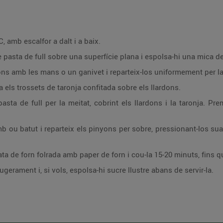
, amb escalfor a dalt i a baix.
 pasta de full sobre una superfície plana i espolsa-hi una mica d
ons amb les mans o un ganivet i reparteix-los uniformement per la 
els trossets de taronja confitada sobre els llardons.
asta de full per la meitat, cobrint els llardons i la taronja. P
mb ou batut i reparteix els pinyons per sobre, pressionant-los s
ta de forn folrada amb paper de forn i cou-la 15-20 minuts, fins q
eugerament i, si vols, espolsa-hi sucre llustre abans de servir-la.