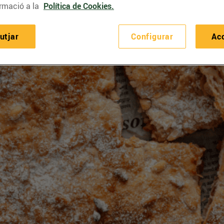
rmació a la
Política de Cookies.
utjar
Configurar
Ac