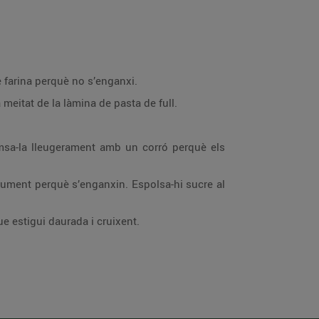
e farina perquè no s’enganxi.
meitat de la làmina de pasta de full.
remsa-la lleugerament amb un corró perquè els
uaument perquè s’enganxin. Espolsa-hi sucre al
ue estigui daurada i cruixent.