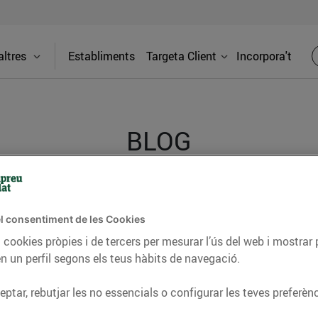
ltres
Establiments
Targeta Client
Incorpora't
BLOG
ceptes, consells nutricionals, informació d’actualitat
l consentiment de les Cookies
del nostre territori i molts altres temes.
 cookies pròpies i de tercers per mesurar l’ús del web i mostrar 
n un perfil segons els teus hàbits de navegació.
TAT
CONSELLS I HÀBITS SALUDABLES
ENERGIA
GASTRONOMIA
ptar, rebutjar les no essencials o configurar les teves preferènc