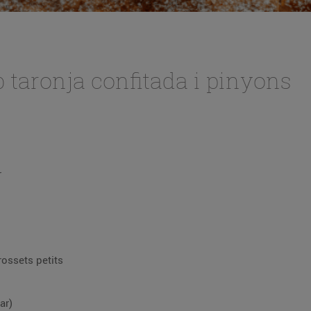
 taronja confitada i pinyons
r
rossets petits
ar)