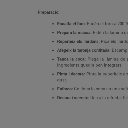
Preparació:
Escalfa el forn:
Encén el forn a 200 °C
Prepara la massa:
Estén la làmina de
Reparteix els llardons:
Pica els llard
Afegeix la taronja confitada:
Escampa 
Tanca la coca:
Plega la làmina de p
ingredients quedin ben integrats.
Pinta i decora:
Pinta la superfície a
gust.
Enforna:
Col·loca la coca en una safa
Decora i serveix:
Deixa-la refredar ll