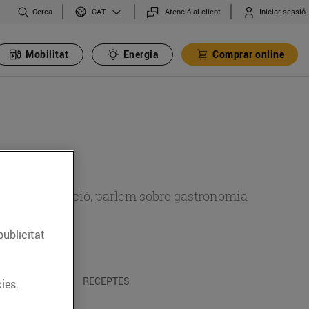
Cerca
Atenció al client
Iniciar sessió
CAT
Mobilitat
Energia
Comprar online
 sobre alimentació, parlem sobre gastronomia
publicitat
 I TRADICIONS
RECEPTES
ies.