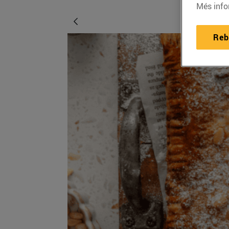
Més info
Reb