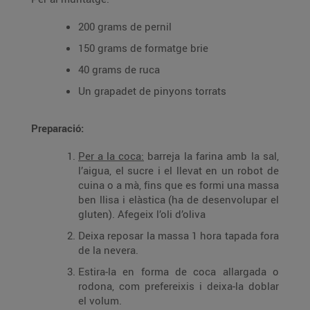
200 grams de pernil
150 grams de formatge brie
40 grams de ruca
Un grapadet de pinyons torrats
Preparació:
Per a la coca:
barreja la farina amb la sal,
l’aigua, el sucre i el llevat en un robot de
cuina o a mà, fins que es formi una massa
ben llisa i elàstica (ha de desenvolupar el
gluten). Afegeix l’oli d’oliva
Deixa reposar la massa 1 hora tapada fora
de la nevera.
Estira-la en forma de coca allargada o
rodona, com prefereixis i deixa-la doblar
el volum.