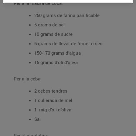
Per a la massa de coca:
250 grams de farina panificable
5 grams de sal
10 grams de sucre
6 grams de llevat de forner o sec
150-170 grams d’aigua
15 grams d’oli d’oliva
Per a la ceba:
2 cebes tendres
1 cullerada de mel
1 raig d’oli d’oliva
Sal
Per al muntatge: