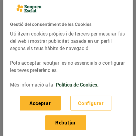
Gestió del consentiment de les Cookies
Utilitzem cookies pròpies i de tercers per mesurar l’ús
del web i mostrar publicitat basada en un perfil
segons els teus hàbits de navegació.
Pots acceptar, rebutjar les no essencials o configurar
les teves preferències.
Més informació a la
Política de Cookies.
RECEPTES
Coca de pernil i brie
Acceptar
Configurar
08/de novembre/2022
Rebutjar
Ingredients per 4 persones: