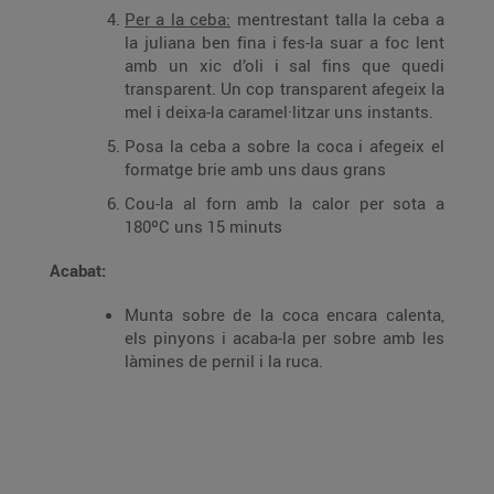
Per a la ceba:
mentrestant talla la ceba a
la juliana ben fina i fes-la suar a foc lent
amb un xic d’oli i sal fins que quedi
transparent. Un cop transparent afegeix la
mel i deixa-la caramel·litzar uns instants.
Posa la ceba a sobre la coca i afegeix el
formatge brie amb uns daus grans
Cou-la al forn amb la calor per sota a
180ºC uns 15 minuts
Acabat:
Munta sobre de la coca encara calenta,
els pinyons i acaba-la per sobre amb les
làmines de pernil i la ruca.