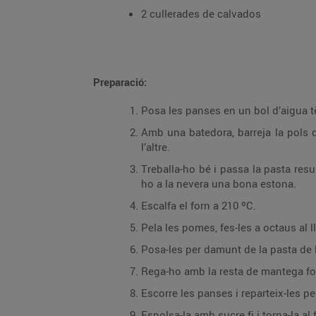
2 cullerades de calvados
Preparació:
Posa les panses en un bol d’aigua t
Amb una batedora, barreja la pols d’
l’altre.
Treballa-ho bé i passa la pasta resu
ho a la nevera una bona estona.
Escalfa el forn a 210 ºC.
Pela les pomes, fes-les a octaus al lla
Posa-les per damunt de la pasta de l
Rega-ho amb la resta de mantega fos
Escorre les panses i reparteix-les p
Espolsa-la amb sucre fi i torna-la al