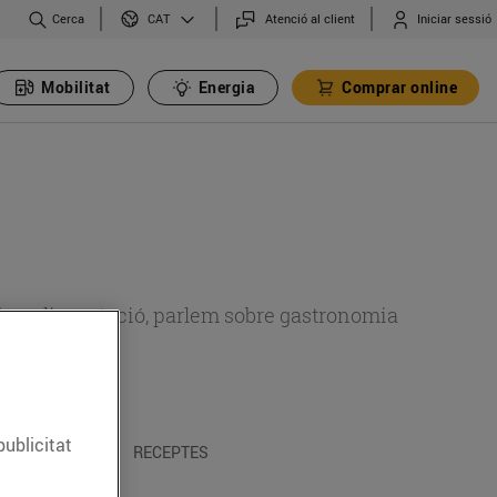
Cerca
Atenció al client
Iniciar sessió
CAT
Mobilitat
Energia
Comprar online
 sobre alimentació, parlem sobre gastronomia
publicitat
 I TRADICIONS
RECEPTES