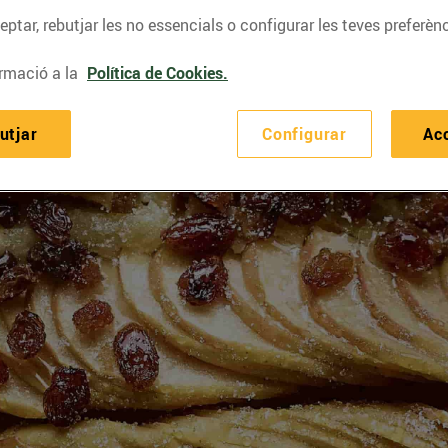
ptar, rebutjar les no essencials o configurar les teves preferènc
rmació a la
Política de Cookies.
utjar
Configurar
Ac