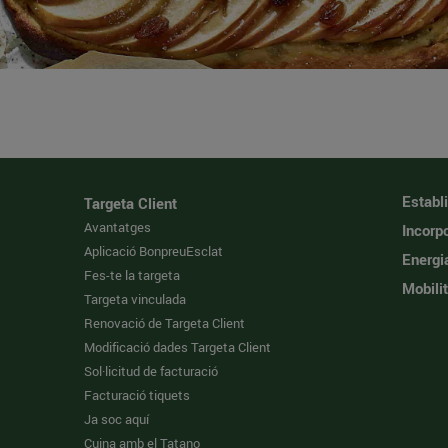
Establ
Targeta Client
Avantatges
Incorpo
Aplicació BonpreuEsclat
Energi
Fes-te la targeta
Mobilit
Targeta vinculada
Renovació de Targeta Client
Modificació dades Targeta Client
Sol·licitud de facturació
Facturació tiquets
Ja soc aquí
Cuina amb el Tatano