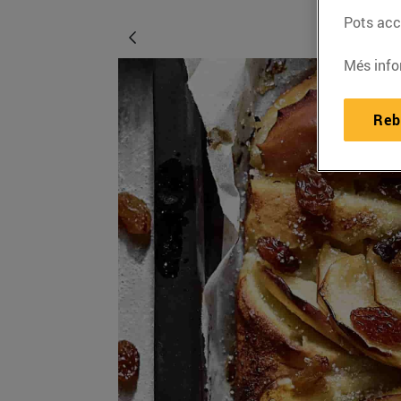
Pots acce
Més info
Reb