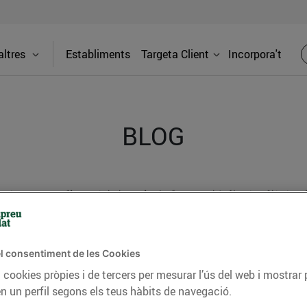
ltres
Establiments
Targeta Client
Incorpora't
BLOG
ceptes, consells nutricionals, informació d’actualitat
del nostre territori i molts altres temes.
l consentiment de les Cookies
 cookies pròpies i de tercers per mesurar l’ús del web i mostrar 
TAT
CONSELLS I HÀBITS SALUDABLES
ENERGIA
GASTRONOMIA
n un perfil segons els teus hàbits de navegació.