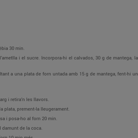
èbia 30 min.
ametlla i el sucre. Incorpora-hi el calvados, 30 g de mantega, la 
ltant a una plata de forn untada amb 15 g de mantega, fent-hi una
rg i retira’n les llavors.
a plata, prement-la lleugerament.
a i posa-ho al forn 20 min.
el damunt de la coca.
 forn 10 min més.