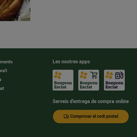
Les nostres apps
iments
ra't
a
at
Serveis d'entrega de compra online
Comprovar el codi postal