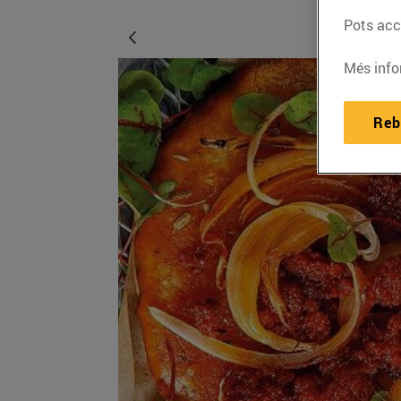
Pots acce
Més info
Reb