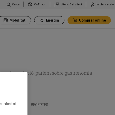
Cerca
Atenció al client
Iniciar sessió
CAT
Mobilitat
Energia
Comprar online
 sobre alimentació, parlem sobre gastronomia
publicitat
 I TRADICIONS
RECEPTES