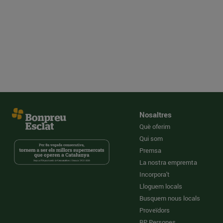
Nosaltres
Què oferim
Qui som
Premsa
La nostra empremta
Incorpora't
Lloguem locals
Busquem nous locals
Proveïdors
BP Persones