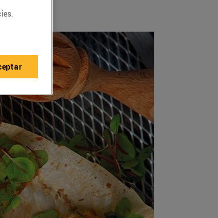
ies.
ceptar