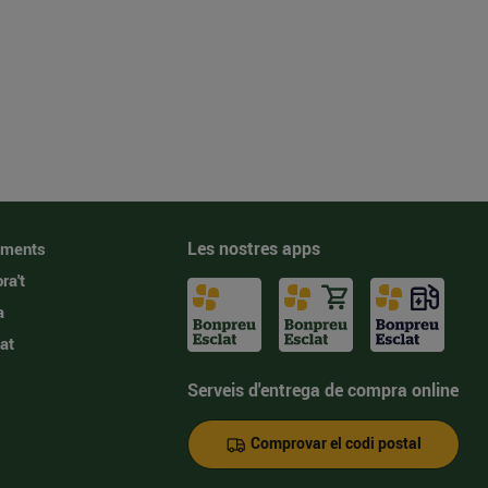
Les nostres apps
iments
ra't
a
at
Serveis d'entrega de compra online
Comprovar el codi postal