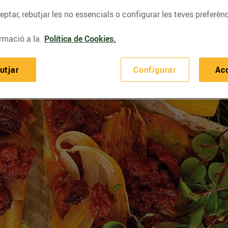
ptar, rebutjar les no essencials o configurar les teves preferènc
rmació a la
Política de Cookies.
utjar
Configurar
Ac