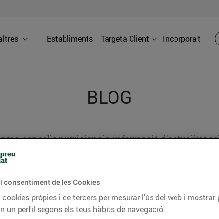
ltres
Establiments
Targeta Client
Incorpora't
BLOG
ceptes, consells nutricionals, informació d’actualitat
del nostre territori i molts altres temes.
l consentiment de les Cookies
 cookies pròpies i de tercers per mesurar l’ús del web i mostrar 
TAT
CONSELLS I HÀBITS SALUDABLES
ENERGIA
GASTRONOMIA
n un perfil segons els teus hàbits de navegació.