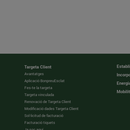
Establ
Targeta Client
Avantatges
Incorpo
Aplicació BonpreuEsclat
Energi
Fes-te la targeta
Mobilit
Targeta vinculada
Renovació de Targeta Client
Modificació dades Targeta Client
Sol·licitud de facturació
Facturació tiquets
Ja soc aquí