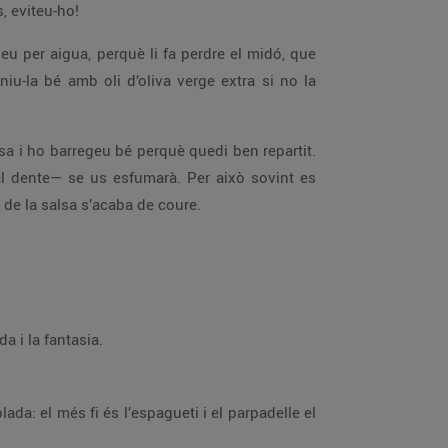
, eviteu-ho!
eu per aigua, perquè li fa perdre el midó, que
u-la bé amb oli d’oliva verge extra si no la
lsa i ho barregeu bé perquè quedi ben repartit.
 dente— se us esfumarà. Per això sovint es
 de la salsa s’acaba de coure.
da i la fantasia.
lada: el més fi és l’espagueti i el parpadelle el