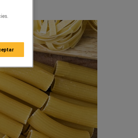
ies.
ceptar