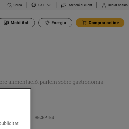
Cerca
Atenció al client
Iniciar sessió
CAT
Mobilitat
Energia
Comprar online
 sobre alimentació, parlem sobre gastronomia
 I TRADICIONS
RECEPTES
publicitat