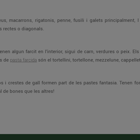
us, macarrons, rigatonis, penne, fusili i galets principalment,
ls rectes o diagonals.
en algun farcit en l’interior, sigui de carn, verdures o peix. Els
us de
pasta farcida
són el tortellini, tortellone, mezzelune, cappellett
ços i crestes de gall formen part de les pastes fantasia. Tenen fo
l de bones que les altres!