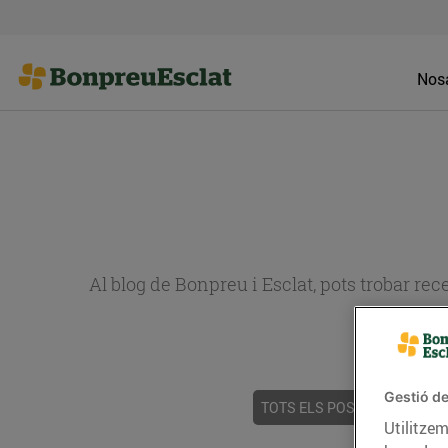
Nosa
Al blog de Bonpreu i Esclat, pots trobar re
Gestió de
TOTS ELS POSTS
ACTUALI
Utilitzem