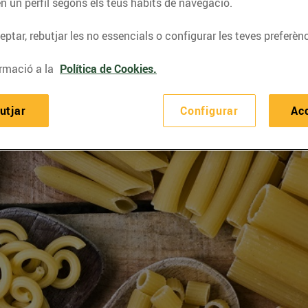
n un perfil segons els teus hàbits de navegació.
ptar, rebutjar les no essencials o configurar les teves preferènc
rmació a la
Política de Cookies.
utjar
Configurar
Ac