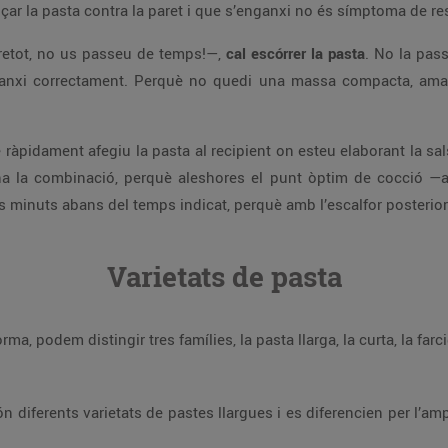
ançar la pasta contra la paret i que s’enganxi no és símptoma de res
retot, no us passeu de temps!—,
cal escórrer la pasta
. No la pass
nganxi correctament. Perquè no quedi una massa compacta, amani
e ràpidament afegiu la pasta al recipient on esteu elaborant la sa
la combinació, perquè aleshores el punt òptim de cocció —al
s minuts abans del temps indicat, perquè amb l’escalfor posterior
Varietats de pasta
ma, podem distingir tres famílies, la pasta llarga, la curta, la farci
ón diferents varietats de pastes llargues i es diferencien per l’amp