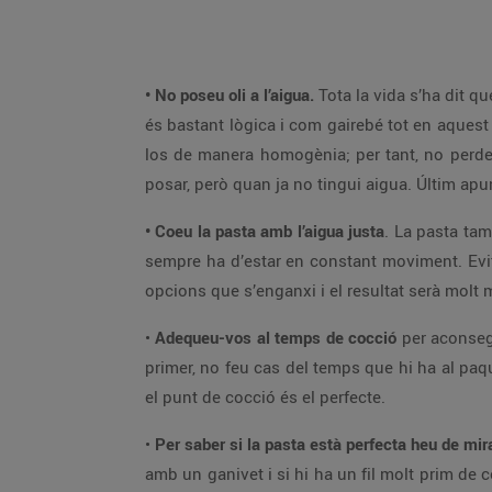
• No poseu oli a l’aigua.
Tota la vida s’ha dit qu
és bastant lògica i com gairebé tot en aquest m
los de manera homogènia; per tant, no perdeu
posar, però quan ja no tingui aigua. Últim apu
• Coeu la pasta amb l’aigua justa
. La pasta tamb
sempre ha d’estar en constant moviment. Evite
opcions que s’enganxi i el resultat serà molt 
•
Adequeu-vos al temps de cocció
per aconsegu
primer, no feu cas del temps que hi ha al paq
el punt de cocció és el perfecte.
•
Per saber si la pasta està perfecta heu de mir
amb un ganivet i si hi ha un fil molt prim de 