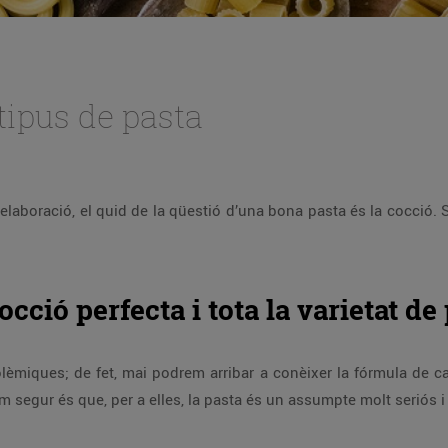
tipus de pasta
 d’elaboració, el quid de la qüestió d’una bona pasta és la cocció.
cció perfecta i tota la varietat de 
lèmiques; de fet, mai podrem arribar a conèixer la fórmula de c
 segur és que, per a elles, la pasta és un assumpte molt seriós i 