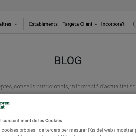
ltres
Establiments
Targeta Client
Incorpora't
BLOG
ceptes, consells nutricionals, informació d’actualitat
del nostre territori i molts altres temes.
l consentiment de les Cookies
TAT
CONSELLS I HÀBITS SALUDABLES
ENERGIA
GASTRONOMIA
 cookies pròpies i de tercers per mesurar l’ús del web i mostrar 