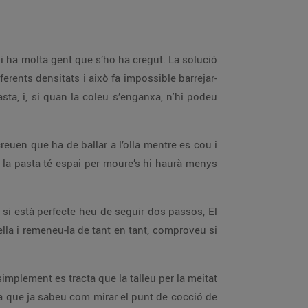
 hi ha molta gent que s’ho ha cregut. La solució
ferents densitats i això fa impossible barrejar-
ta, i, si quan la coleu s’enganxa, n'hi podeu
 creuen que ha de ballar a l’olla mentre es cou i
i la pasta té espai per moure’s hi haurà menys
 si està perfecte heu de seguir dos passos, El
lla i remeneu-la de tant en tant, comproveu si
simplement es tracta que la talleu per la meitat
ara que ja sabeu com mirar el punt de cocció de