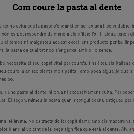
Com coure la pasta al dente
e fer-ho evita que la pasta s’enganxi en ser colada i, sens dubte,
ón es pot respondre de manera científica: l’oli i l’aigua tenen di
 el temps ni malgasteu aquest excel•lent producte per bullir pas
nt: la pasta de qualitat noo s’enganxa, amb oli o sense.
é necessita el seu espai vital per coure’s; fins i tot, els italians
u coure-la en recipients molt petits i amb poca aigua, ja que s
més bo.
ir una pasta al dente, ni crua ni excessivament cuita. Per saber
uet. El segon, mimeu la pasta quan s’estigui coent, estigueu per e
ar si té ànima
. No es tracta de fer espiritisme amb els macarrons, 
color blanc al voltant de la peça significa que està al dente. Ah, 