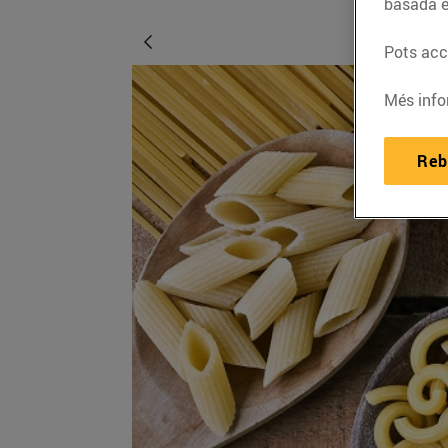
basada e
Pots acce
Més info
Reb