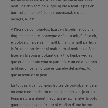
molt rics en vitamina A, que ajuda a tenir la pell en
bon estat i per això és tan recomanable que en
mengis, a l’estiu.
A l’hora de comprar-los, fixa’t en la pela i el color i
tingues present el concepte de “punt mitjà”, és a dir,
el color no ha de ser ni molt brillant ni molt pàl·lid, i
la fruita no ha de ser ni molt dura ni molt tova. Si et
fixes en la zona al voltant de la tija, també veuràs
que quan la fruita està al punt no té un color verdós
ni blanquinós, sinó que és gairebé del mateix to
que la resta de la pela.
En tot cas, quan compris fruites de pinyol, si encara
no està madura del tot no cal que pateixis, ja que a
temperatura ambient madurarà aviat. També la pots
guardar a la nevera (millor si és dins d’una bossa