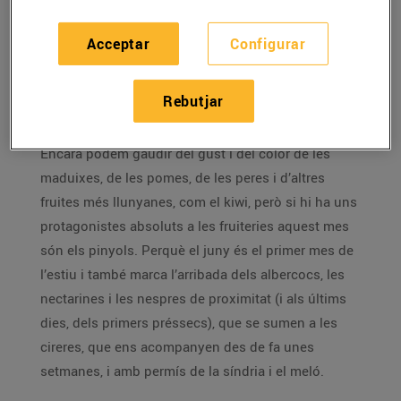
El juny dóna
el tret de sortida de l’estiu i de l’arribada
Acceptar
Configurar
de les fruites de pinyol als nostres establiments.
T’expliquem quines fruites trobaràs i com les pots
Rebutjar
triar al punt perfecte.
Encara podem gaudir del gust i del color de les
maduixes, de les pomes, de les peres i d’altres
fruites més llunyanes, com el kiwi, però si hi ha uns
protagonistes absoluts a les fruiteries aquest mes
són els pinyols. Perquè el juny és el primer mes de
l’estiu i també marca l’arribada dels albercocs, les
nectarines i les nespres de proximitat (i als últims
dies, dels primers préssecs), que se sumen a les
cireres, que ens acompanyen des de fa unes
setmanes, i amb permís de la síndria i el meló.