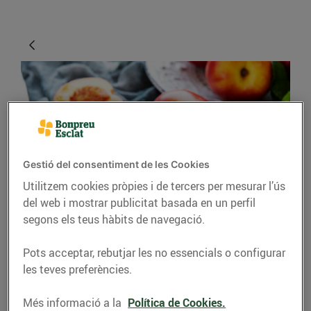
Gestió del consentiment de les Cookies
Utilitzem cookies pròpies i de tercers per mesurar l’ús
CONSELLS I HÀBITS SALUDABLES
del web i mostrar publicitat basada en un perfil
segons els teus hàbits de navegació.
Com gaudir de les
fruites del juny al seu
Pots acceptar, rebutjar les no essencials o configurar
les teves preferències.
punt
30/de maig/2022
Més informació a la
Política de Cookies.