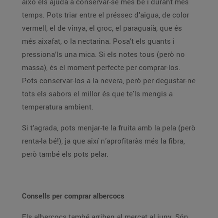
això els ajuda a conservar-se més bé i durant més
temps. Pots triar entre el préssec d’aigua, de color
vermell, el de vinya, el groc, el paraguaià, que és
més aixafat, o la nectarina. Posa’t els guants i
pressiona’ls una mica. Si els notes tous (però no
massa), és el moment perfecte per comprar-los.
Pots conservar-los a la nevera, però per degustar-ne
tots els sabors el millor és que te'ls mengis a
temperatura ambient.
Si t’agrada, pots menjar-te la fruita amb la pela (però
renta-la bé!), ja que així n’aprofitaràs més la fibra,
però també els pots pelar.
Consells per comprar albercocs
Els albercocs també arriben al mercat al juny. Són