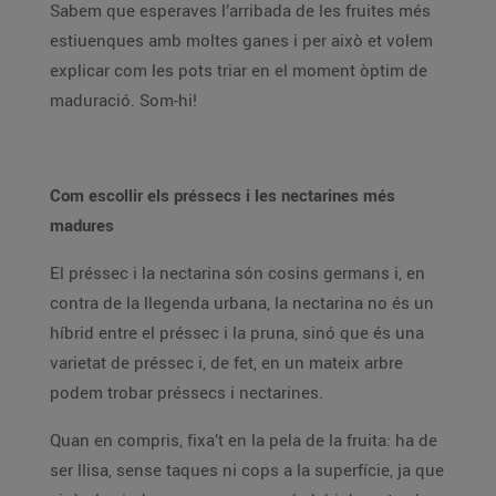
Sabem que esperaves l’arribada de les fruites més
estiuenques amb moltes ganes i per això et volem
explicar com les pots triar en el moment òptim de
maduració. Som-hi!
Com escollir els préssecs i les nectarines més
madures
El préssec i la nectarina són cosins germans i, en
contra de la llegenda urbana, la nectarina no és un
híbrid entre el préssec i la pruna, sinó que és una
varietat de préssec i, de fet, en un mateix arbre
podem trobar préssecs i nectarines.
Quan en compris, fixa’t en la pela de la fruita: ha de
ser llisa, sense taques ni cops a la superfície, ja que