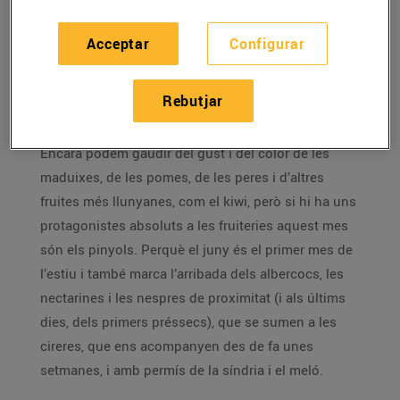
El juny dóna
el tret de sortida de l’estiu i de l’arribada
Acceptar
Configurar
de les fruites de pinyol als nostres establiments.
T’expliquem quines fruites trobaràs i com les pots
Rebutjar
triar al punt perfecte.
Encara podem gaudir del gust i del color de les
maduixes, de les pomes, de les peres i d’altres
fruites més llunyanes, com el kiwi, però si hi ha uns
protagonistes absoluts a les fruiteries aquest mes
són els pinyols. Perquè el juny és el primer mes de
l’estiu i també marca l’arribada dels albercocs, les
nectarines i les nespres de proximitat (i als últims
dies, dels primers préssecs), que se sumen a les
cireres, que ens acompanyen des de fa unes
setmanes, i amb permís de la síndria i el meló.