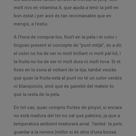
molt rics en vitamina A, que ajuda a tenir la pell en
bon estat i per això és tan recomanable que en
mengis, a l’estiu.
A l’hora de comprar-los, fixa’t en la pela i el color i
tingues present el concepte de “punt mitjà”, és a dir,
el color no ha de ser ni molt brillant ni molt pàl·lid, i
la fruita no ha de ser ni molt dura ni molt tova. Si et
fixes en la zona al voltant de la tija, també veuràs
que quan la fruita està al punt no té un color verdós
ni blanquinós, sinó que és gairebé del mateix to
que la resta de la pela.
En tot cas, quan compris fruites de pinyol, si encara
no està madura del tot no cal que pateixis, ja que a
temperatura ambient madurarà aviat. També la pots
guardar a la nevera (millor si és dins d’una bossa