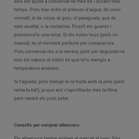
això els ajuda a conservar-se més bé i durant més
temps. Pots triar entre el préssec d’aigua, de color
vermell, el de vinya, el groc, el paraguaià, que és
més aixafat, o la nectarina. Posa’t els guants i
pressiona’ls una mica. Si els notes tous (però no
massa), és el moment perfecte per comprar-los.
Pots conservar-los a la nevera, però per degustar-ne
tots els sabors el millor és que te'ls mengis a
temperatura ambient.
Si t’agrada, pots menjar-te la fruita amb la pela (però
renta-la bé!), ja que així n’aprofitaràs més la fibra,
però també els pots pelar.
Consells per comprar albercocs
Els albercocs també arriben al mercat al juny. Són