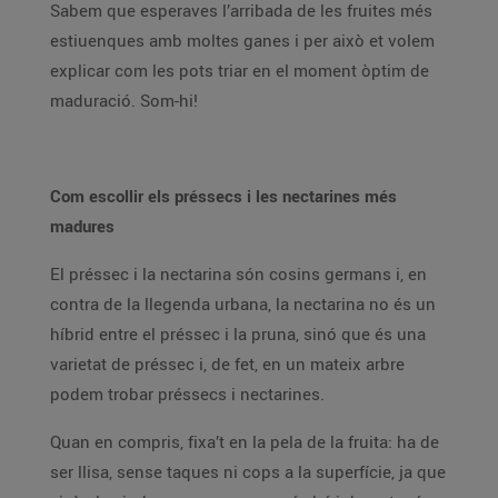
Sabem que esperaves l’arribada de les fruites més
estiuenques amb moltes ganes i per això et volem
explicar com les pots triar en el moment òptim de
maduració. Som-hi!
Com escollir els préssecs i les nectarines més
madures
El préssec i la nectarina són cosins germans i, en
contra de la llegenda urbana, la nectarina no és un
híbrid entre el préssec i la pruna, sinó que és una
varietat de préssec i, de fet, en un mateix arbre
podem trobar préssecs i nectarines.
Quan en compris, fixa’t en la pela de la fruita: ha de
ser llisa, sense taques ni cops a la superfície, ja que