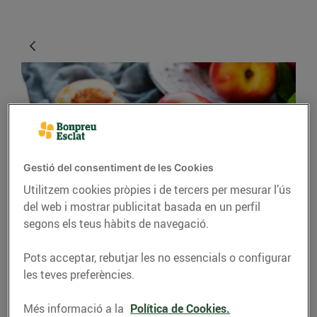
Gestió del consentiment de les Cookies
Utilitzem cookies pròpies i de tercers per mesurar l’ús
CONSELLS I HÀBITS SALUDABLES
del web i mostrar publicitat basada en un perfil
segons els teus hàbits de navegació.
Com gaudir de les
fruites del juny al seu
Pots acceptar, rebutjar les no essencials o configurar
les teves preferències.
punt
30/de maig/2022
Més informació a la
Política de Cookies.