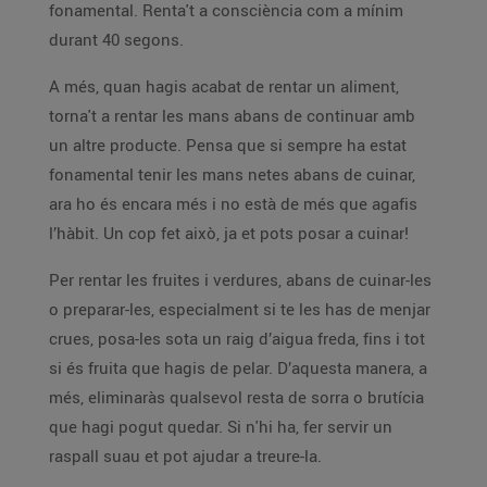
fonamental. Renta't a consciència com a mínim
durant 40 segons.
A més, quan hagis acabat de rentar un aliment,
torna't a rentar les mans abans de continuar amb
un altre producte. Pensa que si sempre ha estat
fonamental tenir les mans netes abans de cuinar,
ara ho és encara més i no està de més que agafis
l’hàbit. Un cop fet això, ja et pots posar a cuinar!
Per rentar les fruites i verdures, abans de cuinar-les
o preparar-les, especialment si te les has de menjar
crues, posa-les sota un raig d’aigua freda, fins i tot
si és fruita que hagis de pelar. D’aquesta manera, a
més, eliminaràs qualsevol resta de sorra o brutícia
que hagi pogut quedar. Si n'hi ha, fer servir un
raspall suau et pot ajudar a treure-la.