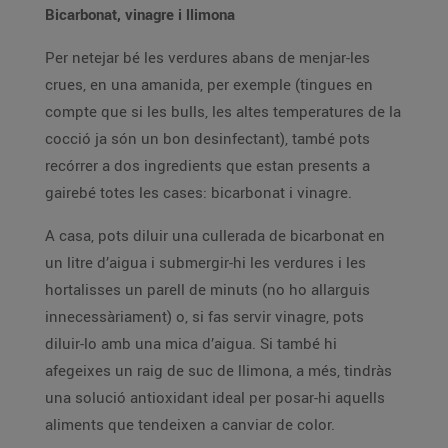
Bicarbonat, vinagre i llimona
Per netejar bé les verdures abans de menjar-les
crues, en una amanida, per exemple (tingues en
compte que si les bulls, les altes temperatures de la
cocció ja són un bon desinfectant), també pots
recórrer a dos ingredients que estan presents a
gairebé totes les cases: bicarbonat i vinagre.
A casa, pots diluir una cullerada de bicarbonat en
un litre d’aigua i submergir-hi les verdures i les
hortalisses un parell de minuts (no ho allarguis
innecessàriament) o, si fas servir vinagre, pots
diluir-lo amb una mica d’aigua. Si també hi
afegeixes un raig de suc de llimona, a més, tindràs
una solució antioxidant ideal per posar-hi aquells
aliments que tendeixen a canviar de color.