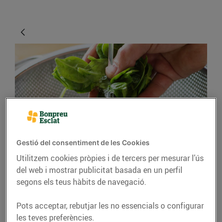
CONSELLS I HÀBITS SALUDABLES
Gestió del consentiment de les Cookies
Utilitzem cookies pròpies i de tercers per mesurar l’ús
Com has de rentar els
del web i mostrar publicitat basada en un perfil
aliments frescos?
segons els teus hàbits de navegació.
06/d’abril/2020
Pots acceptar, rebutjar les no essencials o configurar
les teves preferències.