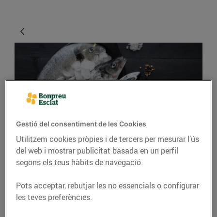
Gestió del consentiment de les Cookies
Utilitzem cookies pròpies i de tercers per mesurar l’ús
CONSELLS I HÀBITS SALUDABLES
del web i mostrar publicitat basada en un perfil
Com podem identificar
segons els teus hàbits de navegació.
el bon peix?
Pots acceptar, rebutjar les no essencials o configurar
13/d’agost/2019
les teves preferències.