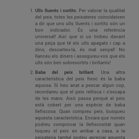
Ulls lluents i sortits.
Per valorar la qualitat
del peix, totes les peixateres coincideixen
a dir que uns ulls lluents i sortits són un
bon indicador. És una referència
universal! Així que si us trobeu davant
una peça que té els ulls apagats i cap a
dins, descarteu-la, és mal senyal! No
llanceu els diners i assegureu-vos que els
ulls són ben sobresortits i brillants!
Baba del peix brillant.
Una altra
característica del peix fresc és la baba
aquosa. Si heu anat a pescar algun cop,
recordareu que el peix rellisca i s'escapa
de les mans. Això passa perquè el peix
està cobert per una espècie de baba
llefiscosa. Quan compreu peix, busqueu
aquesta característica. Encara que només
podreu comprovar la llefiscositat quan
toqueu el peix en arribar a casa, a la
peixateria també podeu apreciar aquesta