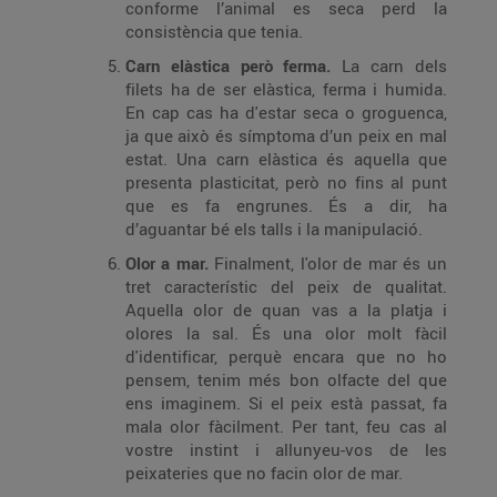
conforme l’animal es seca perd la
consistència que tenia.
Carn elàstica però ferma.
La carn dels
filets ha de ser elàstica, ferma i humida.
En cap cas ha d'estar seca o groguenca,
ja que això és símptoma d’un peix en mal
estat. Una carn elàstica és aquella que
presenta plasticitat, però no fins al punt
que es fa engrunes. És a dir, ha
d’aguantar bé els talls i la manipulació.
Olor a mar.
Finalment, l'olor de mar és un
tret característic del peix de qualitat.
Aquella olor de quan vas a la platja i
olores la sal. És una olor molt fàcil
d'identificar, perquè encara que no ho
pensem, tenim més bon olfacte del que
ens imaginem. Si el peix està passat, fa
mala olor fàcilment. Per tant, feu cas al
vostre instint i allunyeu-vos de les
peixateries que no facin olor de mar.