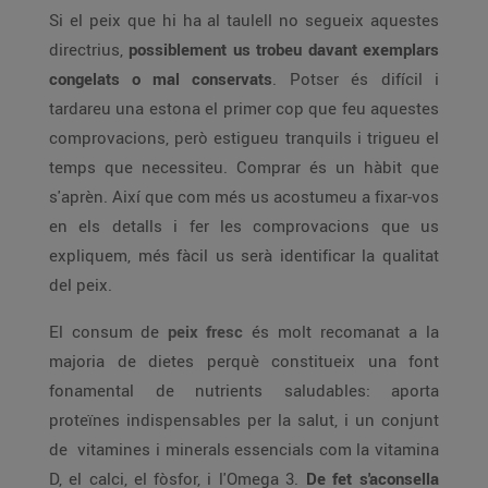
Si el peix que hi ha al taulell no segueix aquestes
directrius,
possiblement us trobeu davant exemplars
congelats o mal conservats
. Potser és difícil i
tardareu una estona el primer cop que feu aquestes
comprovacions, però estigueu tranquils i trigueu el
temps que necessiteu. Comprar és un hàbit que
s'aprèn. Així que com més us acostumeu a fixar-vos
en els detalls i fer les comprovacions que us
expliquem, més fàcil us serà identificar la qualitat
del peix.
El consum de
peix fresc
és molt recomanat a la
majoria de dietes perquè constitueix una font
fonamental de nutrients saludables: aporta
proteïnes indispensables per la salut, i un conjunt
de vitamines i minerals essencials com la vitamina
D, el calci, el fòsfor, i l'Omega 3.
De fet s'aconsella