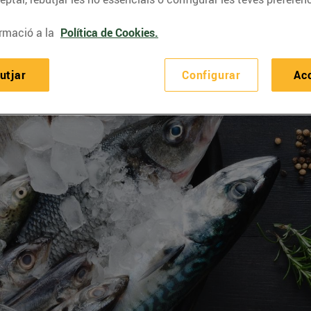
rmació a la
Política de Cookies.
utjar
Configurar
Ac