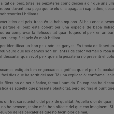
ualitat del peix, totes les peixateres coincideixen a dir que uns ul
 trobeu davant una peça que té els ulls apagats i cap a dins, desca
obresortits i brillants!
acterística del peix fresc és la baba aquosa. Si heu anat a pesca
a perquè el peix està cobert per una espècie de baba llefi
odreu comprovar la llefiscositat quan toqueu el peix en arribar
reu perquè el peix és molt brillant.
per identificar un bon peix són les ganyes. Es tracta de l’obertura
eu veure que les ganyes són brillants i de color vermell o rosa 
 descartar qualsevol peix que a la peixateria no presenti el colo
scames estiguin ben enganxades significa que el peix és acabat 
x faci dies que ha sortit del mar. Té una explicació: conforme l’an
ls filets ha de ser elàstica, ferma i humida. En cap cas ha d'es
stica és aquella que presenta plasticitat, però no fins al punt que
és un tret característic del peix de qualitat. Aquella olor de quan v
ue no ho pensem, tenim més bon olfacte del que ens imaginem. Si e
unyeu-vos de les peixateries que no facin olor de mar.