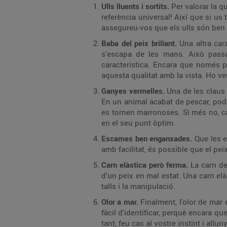
Ulls lluents i sortits.
Per valorar la q
referència universal! Així que si us
assegureu-vos que els ulls són ben s
Baba del peix brillant.
Una altra car
s'escapa de les mans. Això pass
característica. Encara que només p
aquesta qualitat amb la vista. Ho veu
Ganyes vermelles.
Una de les claus 
En un animal acabat de pescar, podr
es tornen marronoses. Si més no, cal
en el seu punt òptim.
Escames ben enganxades.
Que les e
amb facilitat, és possible que el pei
Carn elàstica però ferma.
La carn de
d’un peix en mal estat. Una carn elà
talls i la manipulació.
Olor a mar.
Finalment, l'olor de mar 
fàcil d'identificar, perquè encara q
tant, feu cas al vostre instint i all