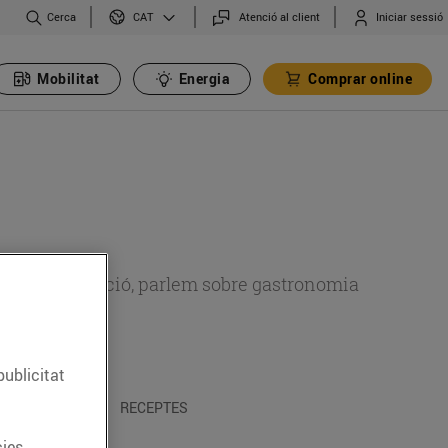
Cerca
Atenció al client
Iniciar sessió
CAT
Mobilitat
Energia
Comprar online
 sobre alimentació, parlem sobre gastronomia
publicitat
 I TRADICIONS
RECEPTES
ies.