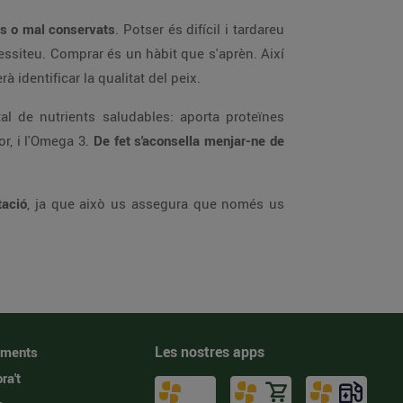
s o mal conservats
. Potser és difícil i tardareu
ssiteu. Comprar és un hàbit que s'aprèn. Així
identificar la qualitat del peix.
l de nutrients saludables: aporta proteïnes
r, i l'Omega 3.
De fet s'aconsella menjar-ne de
tació
, ja que això us assegura que només us
Les nostres apps
iments
ra't