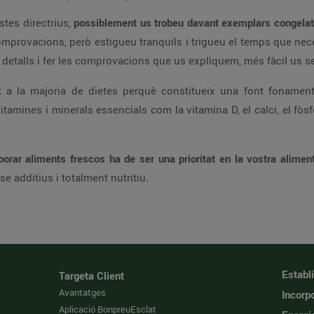
stes directrius,
possiblement us trobeu davant exemplars congelat
mprovacions, però estigueu tranquils i trigueu el temps que nece
talls i fer les comprovacions que us expliquem, més fàcil us serà 
a la majoria de dietes perquè constitueix una font fonamenta
tamines i minerals essencials com la vitamina D, el calci, el fòsfo
orar aliments frescos ha de ser una prioritat en la vostra alimen
e additius i totalment nutritiu.
Establ
Targeta Client
Avantatges
Incorpo
Aplicació BonpreuEsclat