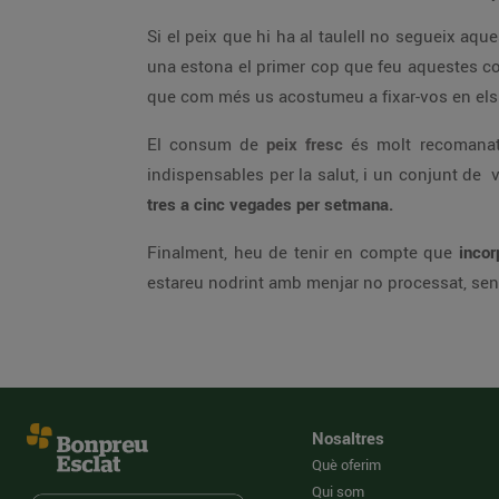
Si el peix que hi ha al taulell no segueix aque
una estona el primer cop que feu aquestes co
que com més us acostumeu a fixar-vos en els de
El consum de
peix fresc
és molt recomanat 
indispensables per la salut, i un conjunt de vi
tres a cinc vegades per setmana.
Finalment, heu de tenir en compte que
incorp
estareu nodrint amb menjar no processat, sens
Nosaltres
Què oferim
Qui som