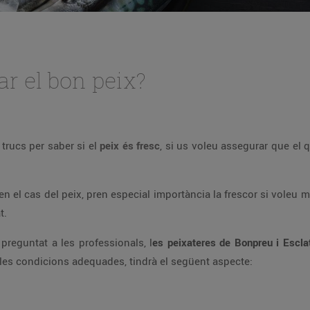
r el bon peix?
trucs per saber si el
peix és fresc
, si us voleu assegurar que el
el cas del peix, pren especial importància la frescor si voleu 
t.
 preguntat a les professionals, l
es peixateres de Bonpreu i Escla
n les condicions adequades, tindrà el següent aspecte: