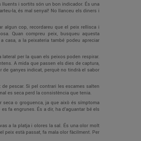
ls lluents i sortits són un bon indicador. És una
rteu-la, és mal senyal! No llanceu els diners i
r algun cop, recordareu que el peix rellisca i
scosa. Quan compreu peix, busqueu aquesta
 a casa, a la peixateria també podeu apreciar
 lateral per la quan els peixos poden respirar.
intens. A mida que passen els dies de captura,
r de ganyes indicat, perquè no tindrà el sabor
de pescar. Si pel contrari les escames salten
imal es seca perd la consistència que tenia.
tar seca o groguenca, ja que això és símptoma
 es fa engrunes. És a dir, ha d’aguantar bé els
as a la platja i olores la sal. És una olor molt
l peix està passat, fa mala olor fàcilment. Per