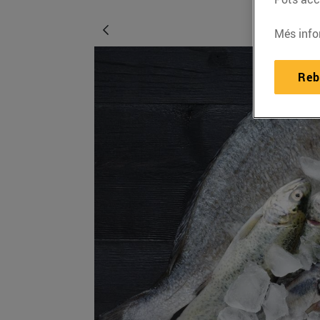
Més info
Reb