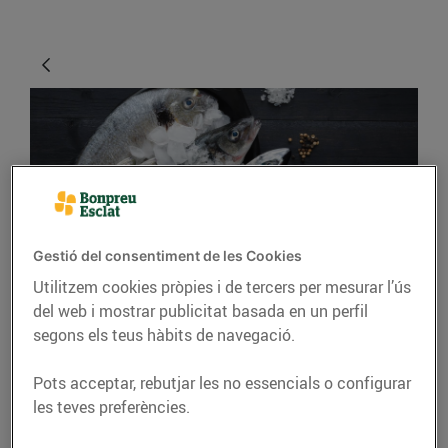
Gestió del consentiment de les Cookies
Utilitzem cookies pròpies i de tercers per mesurar l’ús
CONSELLS I HÀBITS SALUDABLES
del web i mostrar publicitat basada en un perfil
Com podem identificar
segons els teus hàbits de navegació.
el bon peix?
Pots acceptar, rebutjar les no essencials o configurar
13/d’agost/2019
les teves preferències.