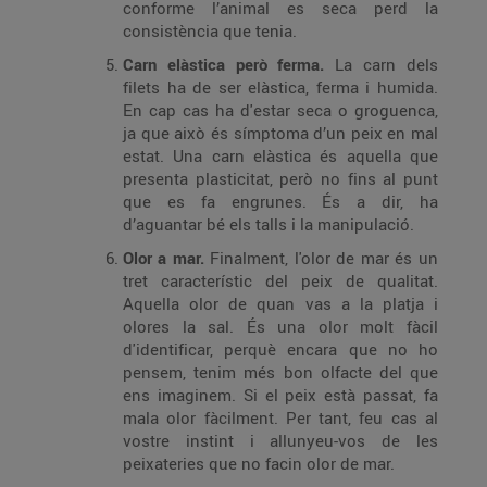
conforme l’animal es seca perd la
consistència que tenia.
Carn elàstica però ferma.
La carn dels
filets ha de ser elàstica, ferma i humida.
En cap cas ha d'estar seca o groguenca,
ja que això és símptoma d’un peix en mal
estat. Una carn elàstica és aquella que
presenta plasticitat, però no fins al punt
que es fa engrunes. És a dir, ha
d’aguantar bé els talls i la manipulació.
Olor a mar.
Finalment, l'olor de mar és un
tret característic del peix de qualitat.
Aquella olor de quan vas a la platja i
olores la sal. És una olor molt fàcil
d'identificar, perquè encara que no ho
pensem, tenim més bon olfacte del que
ens imaginem. Si el peix està passat, fa
mala olor fàcilment. Per tant, feu cas al
vostre instint i allunyeu-vos de les
peixateries que no facin olor de mar.