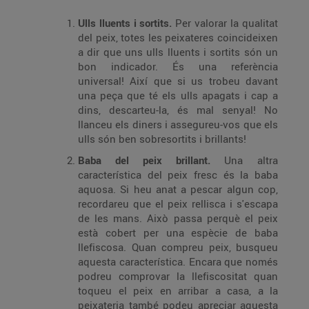
Ulls lluents i sortits.
Per valorar la qualitat
del peix, totes les peixateres coincideixen
a dir que uns ulls lluents i sortits són un
bon indicador. És una referència
universal! Així que si us trobeu davant
una peça que té els ulls apagats i cap a
dins, descarteu-la, és mal senyal! No
llanceu els diners i assegureu-vos que els
ulls són ben sobresortits i brillants!
Baba del peix brillant.
Una altra
característica del peix fresc és la baba
aquosa. Si heu anat a pescar algun cop,
recordareu que el peix rellisca i s'escapa
de les mans. Això passa perquè el peix
està cobert per una espècie de baba
llefiscosa. Quan compreu peix, busqueu
aquesta característica. Encara que només
podreu comprovar la llefiscositat quan
toqueu el peix en arribar a casa, a la
peixateria també podeu apreciar aquesta