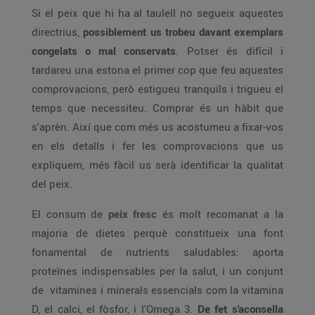
Si el peix que hi ha al taulell no segueix aquestes
directrius,
possiblement us trobeu davant exemplars
congelats o mal conservats
. Potser és difícil i
tardareu una estona el primer cop que feu aquestes
comprovacions, però estigueu tranquils i trigueu el
temps que necessiteu. Comprar és un hàbit que
s'aprèn. Així que com més us acostumeu a fixar-vos
en els detalls i fer les comprovacions que us
expliquem, més fàcil us serà identificar la qualitat
del peix.
El consum de
peix fresc
és molt recomanat a la
majoria de dietes perquè constitueix una font
fonamental de nutrients saludables: aporta
proteïnes indispensables per la salut, i un conjunt
de vitamines i minerals essencials com la vitamina
D, el calci, el fòsfor, i l'Omega 3.
De fet s'aconsella