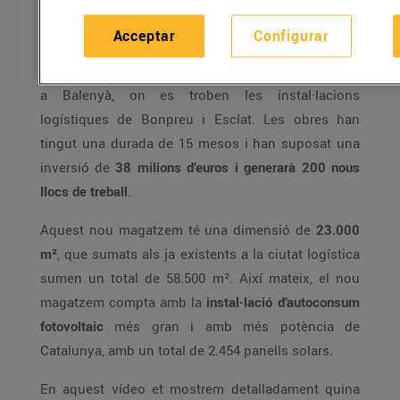
29/de març/2017
Acceptar
Configurar
El
nou magatzem de productes refrigerats
està situat
a Balenyà, on es troben les instal·lacions
logístiques de Bonpreu i Esclat. Les obres han
tingut una durada de 15 mesos i han suposat una
inversió de
38 milions d’euros i generarà 200 nous
llocs de treball
.
Aquest nou magatzem té una dimensió de
23.000
m²
, que sumats als ja existents a la ciutat logística
sumen un total de 58.500 m². Així mateix, el nou
magatzem compta amb la
instal·lació d’autoconsum
fotovoltaic
més gran i amb més potència de
Catalunya, amb un total de 2.454 panells solars.
En aquest vídeo et mostrem detalladament quina