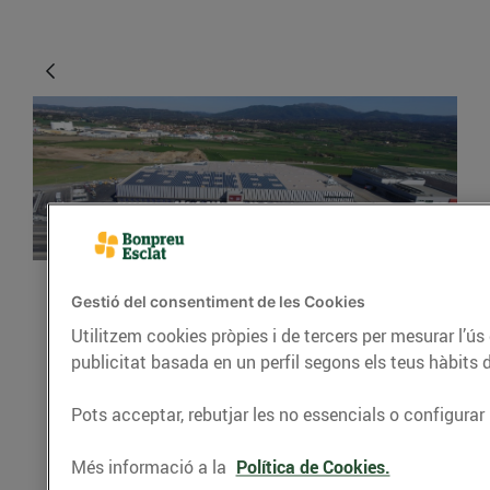
Gestió del consentiment de les Cookies
ACTUALITAT
Utilitzem cookies pròpies i de tercers per mesurar l’ús
Com s’ha construït el
publicitat basada en un perfil segons els teus hàbits 
nou magatzem de
Pots acceptar, rebutjar les no essencials o configurar 
productes refrigerats de
Bonpreu i Esclat?
Més informació a la
Política de Cookies.