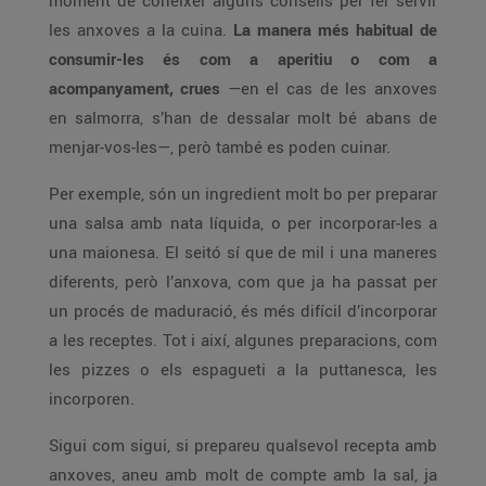
moment de conèixer alguns consells per fer servir
les anxoves a la cuina.
La manera més habitual de
consumir-les és com a aperitiu o com a
acompanyament, crues
—en el cas de les anxoves
en salmorra, s’han de dessalar molt bé abans de
menjar-vos-les—, però també es poden cuinar.
Per exemple, són un ingredient molt bo per preparar
una salsa amb nata líquida, o per incorporar-les a
una maionesa. El seitó sí que de mil i una maneres
diferents, però l’anxova, com que ja ha passat per
un procés de maduració, és més difícil d’incorporar
a les receptes. Tot i així, algunes preparacions, com
les pizzes o els espagueti a la puttanesca, les
incorporen.
Sigui com sigui, si prepareu qualsevol recepta amb
anxoves, aneu amb molt de compte amb la sal, ja