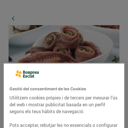
CONSELLS I HÀBITS SALUDABLES
Gestió del consentiment de les Cookies
Com són les anxoves?
Utilitzem cookies pròpies i de tercers per mesurar l’ús
del web i mostrar publicitat basada en un perfil
13/d’agost/2019
segons els teus hàbits de navegació.
Tant per a l’aperitiu com per posar-les com a
Pots acceptar, rebutjar les no essencials o configurar