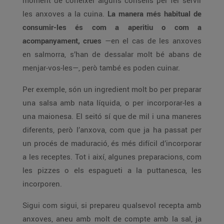
moment de conèixer alguns consells per fer servir
les anxoves a la cuina.
La manera més habitual de
consumir-les és com a aperitiu o com a
acompanyament, crues
—en el cas de les anxoves
en salmorra, s’han de dessalar molt bé abans de
menjar-vos-les—, però també es poden cuinar.
Per exemple, són un ingredient molt bo per preparar
una salsa amb nata líquida, o per incorporar-les a
una maionesa. El seitó sí que de mil i una maneres
diferents, però l’anxova, com que ja ha passat per
un procés de maduració, és més difícil d’incorporar
a les receptes. Tot i així, algunes preparacions, com
les pizzes o els espagueti a la puttanesca, les
incorporen.
Sigui com sigui, si prepareu qualsevol recepta amb
anxoves, aneu amb molt de compte amb la sal, ja