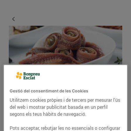
CONSELLS I HÀBITS SALUDABLES
Gestió del consentiment de les Cookies
Com són les anxoves?
Utilitzem cookies pròpies i de tercers per mesurar l’ús
del web i mostrar publicitat basada en un perfil
13/d’agost/2019
segons els teus hàbits de navegació.
Tant per a l’aperitiu com per posar-les com a
Pots acceptar, rebutjar les no essencials o configurar