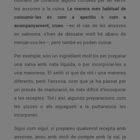
moment de conèixer alguns consells per fer servir
les anxoves a la cuina.
La manera més habitual de
consumir-les és com a aperitiu o com a
acompanyament, crues
—en el cas de les anxoves
en salmorra, s’han de dessalar molt bé abans de
menjar-vos-les—, però també es poden cuinar.
Per exemple, són un ingredient molt bo per preparar
una salsa amb nata líquida, o per incorporar-les a
una maionesa. El seitó sí que de mil i una maneres
diferents, però l’anxova, com que ja ha passat per
un procés de maduració, és més difícil d’incorporar
a les receptes. Tot i així, algunes preparacions, com
les pizzes o els espagueti a la puttanesca, les
incorporen.
Sigui com sigui, si prepareu qualsevol recepta amb
anxoves, aneu amb molt de compte amb la sal, ja