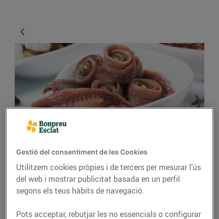
CONSELLS I HÀBITS SALUDABLES
Gestió del consentiment de les Cookies
Com són les anxoves?
Utilitzem cookies pròpies i de tercers per mesurar l’ús
del web i mostrar publicitat basada en un perfil
13/d’agost/2019
segons els teus hàbits de navegació.
Tant per a l’aperitiu com per posar-les com a
Pots acceptar, rebutjar les no essencials o configurar