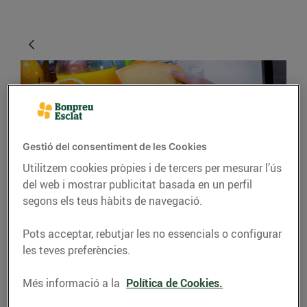
Gestió del consentiment de les Cookies
Utilitzem cookies pròpies i de tercers per mesurar l’ús
del web i mostrar publicitat basada en un perfil
CONSELLS I HÀBITS SALUDABLES
segons els teus hàbits de navegació.
Com tenir la nevera
Pots acceptar, rebutjar les no essencials o configurar
ben endreçada
les teves preferències.
01/d’abril/2020
Més informació a la
Política de Cookies.