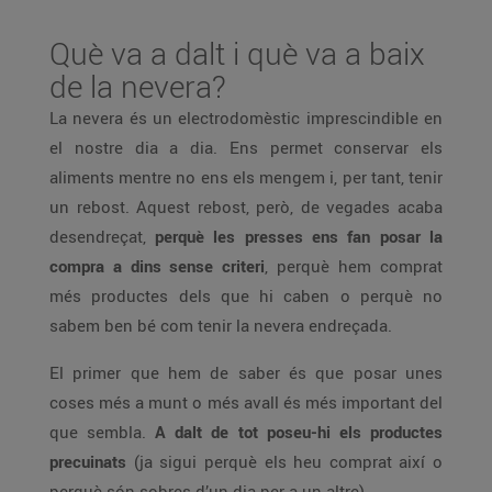
Què va a dalt i què va a baix
de la nevera?
La nevera és un electrodomèstic imprescindible en
el nostre dia a dia. Ens permet conservar els
aliments mentre no ens els mengem i, per tant, tenir
un rebost. Aquest rebost, però, de vegades acaba
desendreçat,
perquè les presses ens fan posar la
compra a dins sense criteri
, perquè hem comprat
més productes dels que hi caben o perquè no
sabem ben bé com tenir la nevera endreçada.
El primer que hem de saber és que posar unes
coses més a munt o més avall és més important del
que sembla.
A dalt de tot poseu-hi els productes
precuinats
(ja sigui perquè els heu comprat així o
perquè són sobres d’un dia per a un altre).