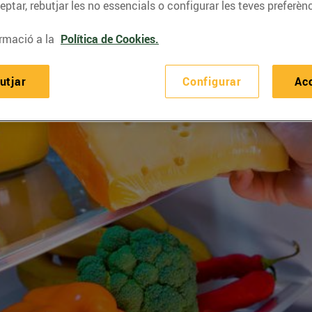
ptar, rebutjar les no essencials o configurar les teves preferènc
rmació a la
Política de Cookies.
utjar
Configurar
Ac