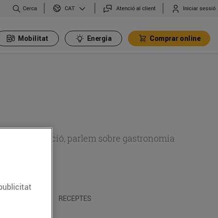
Cerca
Atenció al client
Iniciar sessió
CAT
Mobilitat
Energia
Comprar online
 sobre alimentació, parlem sobre gastronomia
publicitat
 I TRADICIONS
RECEPTES