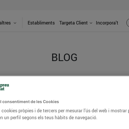
ltres
Establiments
Targeta Client
Incorpora't
BLOG
ceptes, consells nutricionals, informació d’actualitat
del nostre territori i molts altres temes.
l consentiment de les Cookies
 cookies pròpies i de tercers per mesurar l’ús del web i mostrar 
n un perfil segons els teus hàbits de navegació.
TAT
CONSELLS I HÀBITS SALUDABLES
ENERGIA
GASTRONOMIA