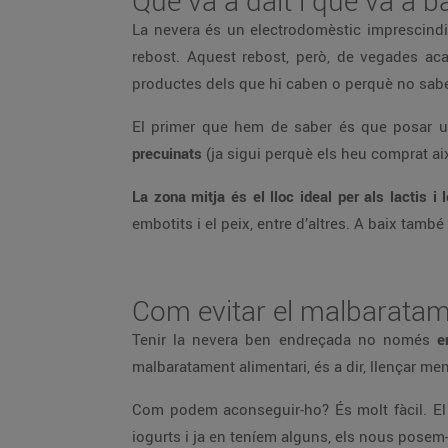
Què va a dalt i què va a b
La nevera és un electrodomèstic imprescindib
rebost. Aquest rebost, però, de vegades ac
productes dels que hi caben o perquè no sab
El primer que hem de saber és que posar 
precuinats
(ja sigui perquè els heu comprat aix
La zona mitja és el lloc ideal per als lactis i
embotits i el peix, entre d’altres. A baix també 
Com evitar el malbaratam
Tenir la nevera ben endreçada no només
e
malbaratament alimentari, és a dir, llençar m
Com podem aconseguir-ho? És molt fàcil. El
iogurts i ja en teníem alguns, els nous pose