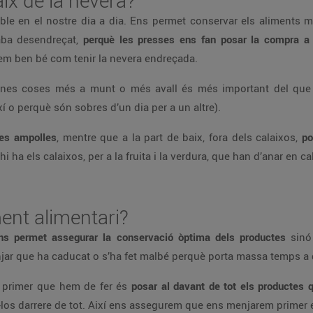
aix de la nevera?
le en el nostre dia a dia. Ens permet conservar els aliments m
aba desendreçat,
perquè les presses ens fan posar la compra a 
em ben bé com tenir la nevera endreçada.
unes coses més a munt o més avall és més important del qu
í o perquè són sobres d’un dia per a un altre).
 les ampolles
, mentre que a la part de baix, fora dels calaixos,
po
hi ha els calaixos, per a la fruita i la verdura, que han d’anar en c
ent alimentari?
ns permet assegurar la conservació òptima dels productes
sinó
enjar que ha caducat o s’ha fet malbé perquè porta massa temps a 
 primer que hem de fer és
posar al davant de tot els productes
m-los darrere de tot. Així ens assegurem que ens menjarem primer