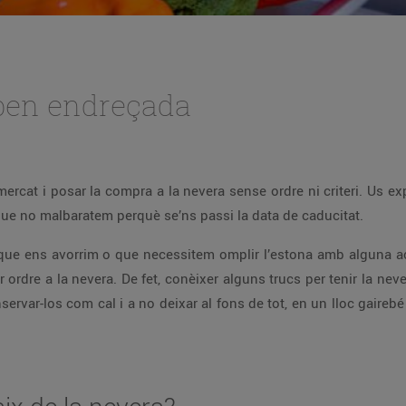
 ben endreçada
ercat i posar la compra a la nevera sense ordre ni criteri. Us e
que no malbaratem perquè se’ns passi la data de caducitat.
ue ens avorrim o que necessitem omplir l’estona amb alguna ac
dre a la nevera. De fet, conèixer alguns trucs per tenir la neve
nservar-los com cal i a no deixar al fons de tot, en un lloc gaireb