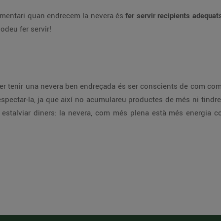
limentari quan endrecem la nevera és
fer servir recipients adequat
odeu fer servir!
per tenir una nevera ben endreçada és ser conscients de com co
 respectar-la, ja que així no acumulareu productes de més ni tindr
 estalviar diners: la nevera, com més plena està més energia c