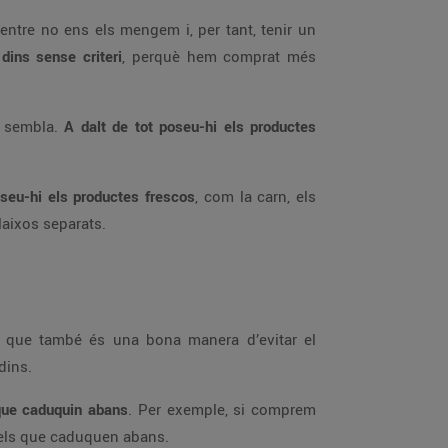
entre no ens els mengem i, per tant, tenir un
dins sense criteri
, perquè hem comprat més
e sembla.
A dalt de tot poseu-hi els productes
seu-hi els productes frescos
, com la carn, els
alaixos separats.
 que també és una bona manera d’evitar el
dins.
 que caduquin abans
. Per exemple, si comprem
 els que caduquen abans.