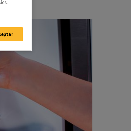
ies.
ceptar