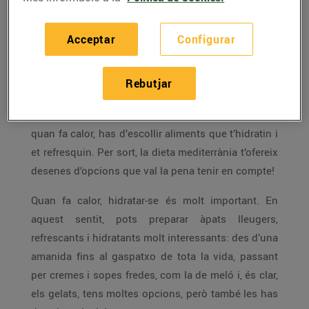
Està molt bé engegar el ventilador i, si cal, l’aire
condicionat, però la calor, a l’estiu, també la pots
Acceptar
Configurar
combatre amb el que menges.
Si a l’estiu la calor et treu la gana, no pateixis,
Rebutjar
perquè això passa a moltes persones. Per això és
més important que mai triar bé el que menges i,
quan fa calor, has d’escollir aliments que t’hidratin i
et refresquin. Per sort, la dieta mediterrània t’ofereix
desenes d’opcions que val la pena tenir en compte!
Quan fa calor, hidratar-se és molt important. En
aquest sentit, pots preparar àpats lleugers,
refrescants i hidratants molt interessants: des d’una
amanida fins al gaspatxo de tota la vida, passant
per cremes i sopes fredes, com la de meló i, és clar,
els gelats, tens moltes opcions, però també les has