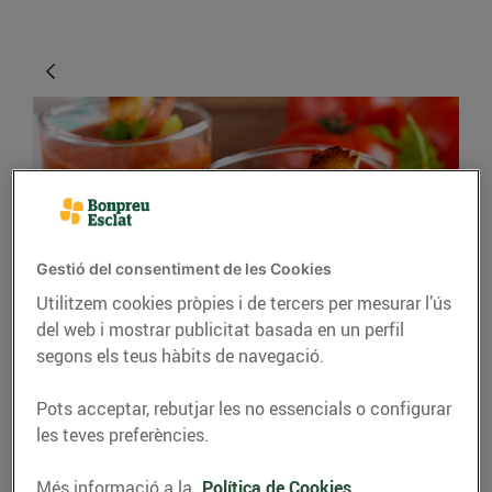
Gestió del consentiment de les Cookies
Utilitzem cookies pròpies i de tercers per mesurar l’ús
CONSELLS I HÀBITS SALUDABLES
del web i mostrar publicitat basada en un perfil
segons els teus hàbits de navegació.
Combatre la calor
menjant
Pots acceptar, rebutjar les no essencials o configurar
les teves preferències.
12/d’agost/2020
Més informació a la
Política de Cookies.