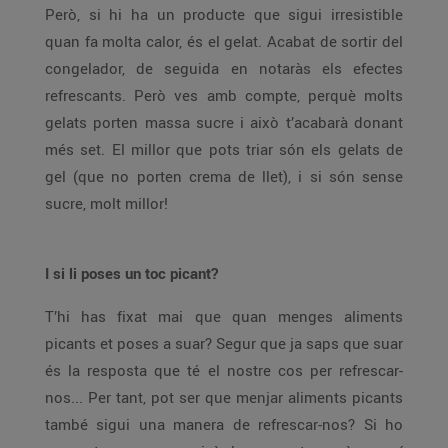
Però, si hi ha un producte que sigui irresistible
quan fa molta calor, és el gelat. Acabat de sortir del
congelador, de seguida en notaràs els efectes
refrescants. Però ves amb compte, perquè molts
gelats porten massa sucre i això t’acabarà donant
més set. El millor que pots triar són els gelats de
gel (que no porten crema de llet), i si són sense
sucre, molt millor!
I si li poses un toc picant?
T’hi has fixat mai que quan menges aliments
picants et poses a suar? Segur que ja saps que suar
és la resposta que té el nostre cos per refrescar-
nos... Per tant, pot ser que menjar aliments picants
també sigui una manera de refrescar-nos? Si ho