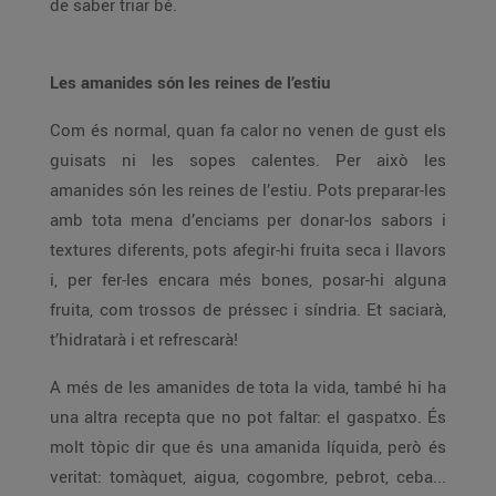
de saber triar bé.
Les amanides són les reines de l’estiu
Com és normal, quan fa calor no venen de gust els
guisats ni les sopes calentes. Per això les
amanides són les reines de l’estiu. Pots preparar-les
amb tota mena d’enciams per donar-los sabors i
textures diferents, pots afegir-hi fruita seca i llavors
i, per fer-les encara més bones, posar-hi alguna
fruita, com trossos de préssec i síndria. Et saciarà,
t’hidratarà i et refrescarà!
A més de les amanides de tota la vida, també hi ha
una altra recepta que no pot faltar: el gaspatxo. És
molt tòpic dir que és una amanida líquida, però és
veritat: tomàquet, aigua, cogombre, pebrot, ceba...