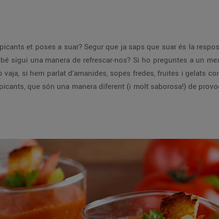
icants et poses a suar? Segur que ja saps que suar és la resposta
mbé sigui una manera de refrescar-nos? Si ho preguntes a un mexi
vaja, si hem parlat d’amanides, sopes fredes, fruites i gelats co
icants, que són una manera diferent (i molt saborosa!) de provoc