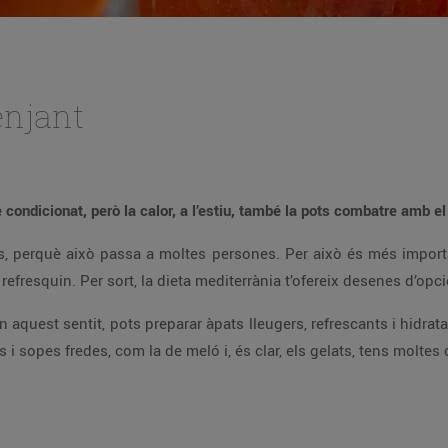
enjant
ire condicionat, però la calor, a l’estiu, també la pots combatre amb 
eixis, perquè això passa a moltes persones. Per això és més impor
et refresquin. Per sort, la dieta mediterrània t’ofereix desenes d’op
En aquest sentit, pots preparar àpats lleugers, refrescants i hidra
 i sopes fredes, com la de meló i, és clar, els gelats, tens moltes