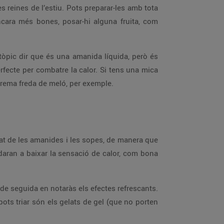
 reines de l’estiu. Pots preparar-les amb tota
 encara més bones, posar-hi alguna fruita, com
 tòpic dir que és una amanida líquida, però és
perfecte per combatre la calor. Si tens una mica
crema freda de meló, per exemple.
rlat de les amanides i les sopes, de manera que
udaran a baixar la sensació de calor, com bona
, de seguida en notaràs els efectes refrescants.
ots triar són els gelats de gel (que no porten