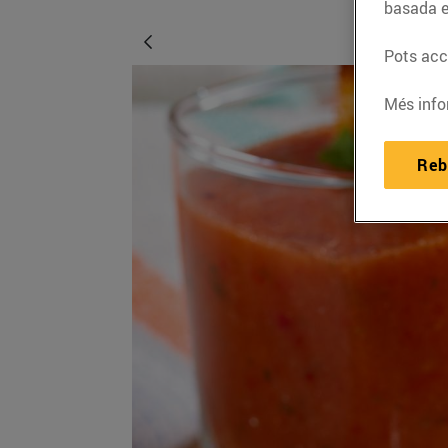
basada e
Pots acce
Més info
Reb