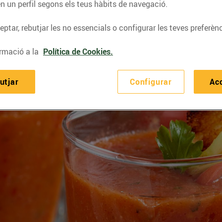
n un perfil segons els teus hàbits de navegació.
ptar, rebutjar les no essencials o configurar les teves preferènc
rmació a la
Política de Cookies.
utjar
Configurar
Ac