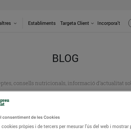
ltres
Establiments
Targeta Client
Incorpora't
BLOG
ceptes, consells nutricionals, informació d’actualitat
del nostre territori i molts altres temes.
l consentiment de les Cookies
TAT
CONSELLS I HÀBITS SALUDABLES
ENERGIA
GASTRONOMIA
 cookies pròpies i de tercers per mesurar l’ús del web i mostrar 