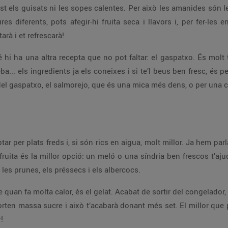
 els guisats ni les sopes calentes. Per això les amanides són les
s diferents, pots afegir-hi fruita seca i llavors i, per fer-les
arà i et refrescarà!
hi ha una altra recepta que no pot faltar: el gaspatxo. És molt
a... els ingredients ja els coneixes i si te’l beus ben fresc, és 
 del gaspatxo, el salmorejo, que és una mica més dens, o per una 
tar per plats freds i, si són rics en aigua, molt millor. Ja hem pa
ruita és la millor opció: un meló o una síndria ben frescos t’aj
les prunes, els préssecs i els albercocs.
le quan fa molta calor, és el gelat. Acabat de sortir del congelador
en massa sucre i això t’acabarà donant més set. El millor que p
!