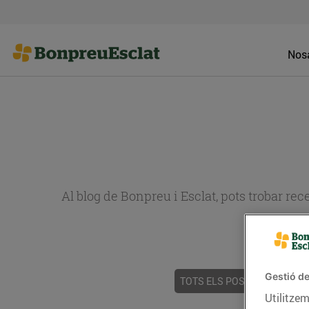
Nosa
Al blog de Bonpreu i Esclat, pots trobar re
Gestió de
TOTS ELS POSTS
ACTUALI
Utilitzem