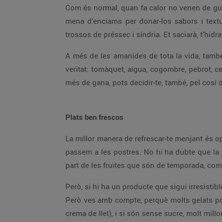
Com és normal, quan fa calor no venen de gust
mena d’enciams per donar-los sabors i texture
trossos de préssec i síndria. Et saciarà, t’hidrat
A més de les amanides de tota la vida, també 
veritat: tomàquet, aigua, cogombre, pebrot, ceb
més de gana, pots decidir-te, també, pel cosí
Plats ben frescos
La millor manera de refrescar-te menjant és op
passem a les postres. No hi ha dubte que la f
part de les fruites que són de temporada, com 
Però, si hi ha un producte que sigui irresistib
Però ves amb compte, perquè molts gelats port
crema de llet), i si són sense sucre, molt millor