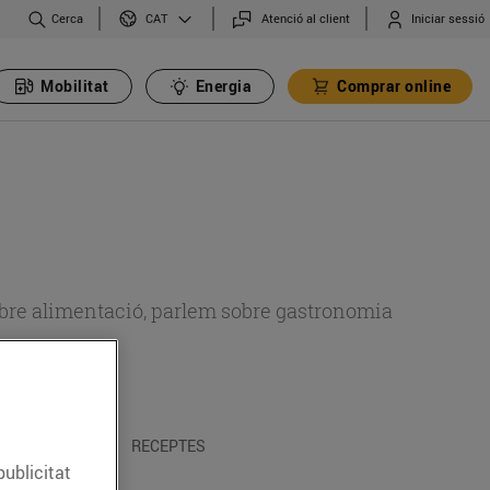
Cerca
Atenció al client
Iniciar sessió
CAT
Mobilitat
Energia
Comprar online
 sobre alimentació, parlem sobre gastronomia
 I TRADICIONS
RECEPTES
publicitat