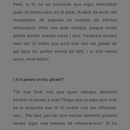
Però, si hi ha un producte que sigui irresistible
quan fa molta calor, és el gelat. Acabat de sortir del
congelador, de seguida en notaràs els efectes
refrescants. Però ves amb compte, perquè molts
gelats porten massa sucre i això t’acabarà donant
més set. El millor que pots triar són els gelats de
gel (que no porten crema de llet), i si són sense
sucre, molt millor!
I si li poses un toc picant?
T’hi has fixat mai que quan menges aliments
picants et poses a suar? Segur que ja saps que suar
és la resposta que té el nostre cos per refrescar-
nos... Per tant, pot ser que menjar aliments picants
també sigui una manera de refrescar-nos? Si ho