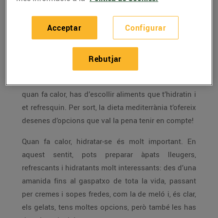
Està molt bé engegar el ventilador i, si cal, l’aire
condicionat, però la calor, a l’estiu, també la pots
Acceptar
Configurar
combatre amb el que menges.
Si a l’estiu la calor et treu la gana, no pateixis,
Rebutjar
perquè això passa a moltes persones. Per això és
més important que mai triar bé el que menges i,
quan fa calor, has d’escollir aliments que t’hidratin i
et refresquin. Per sort, la dieta mediterrània t’ofereix
desenes d’opcions que val la pena tenir en compte!
Quan fa calor, hidratar-se és molt important. En
aquest sentit, pots preparar àpats lleugers,
refrescants i hidratants molt interessants: des d’una
amanida fins al gaspatxo de tota la vida, passant
per cremes i sopes fredes, com la de meló i, és clar,
els gelats, tens moltes opcions, però també les has