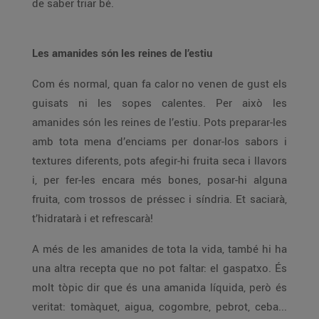
de saber triar bé.
Les amanides són les reines de l’estiu
Com és normal, quan fa calor no venen de gust els
guisats ni les sopes calentes. Per això les
amanides són les reines de l’estiu. Pots preparar-les
amb tota mena d’enciams per donar-los sabors i
textures diferents, pots afegir-hi fruita seca i llavors
i, per fer-les encara més bones, posar-hi alguna
fruita, com trossos de préssec i síndria. Et saciarà,
t’hidratarà i et refrescarà!
A més de les amanides de tota la vida, també hi ha
una altra recepta que no pot faltar: el gaspatxo. És
molt tòpic dir que és una amanida líquida, però és
veritat: tomàquet, aigua, cogombre, pebrot, ceba...