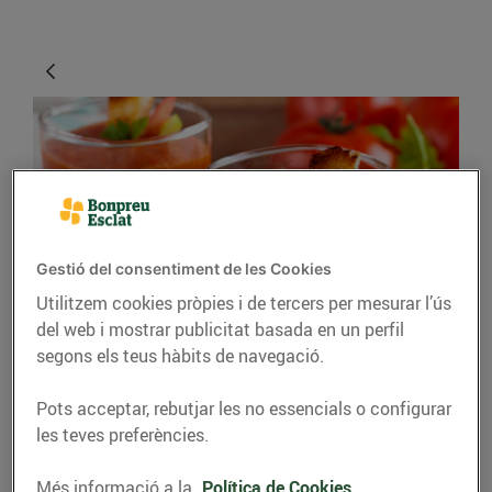
Gestió del consentiment de les Cookies
Utilitzem cookies pròpies i de tercers per mesurar l’ús
CONSELLS I HÀBITS SALUDABLES
del web i mostrar publicitat basada en un perfil
segons els teus hàbits de navegació.
Combatre la calor
menjant
Pots acceptar, rebutjar les no essencials o configurar
les teves preferències.
12/d’agost/2020
Més informació a la
Política de Cookies.