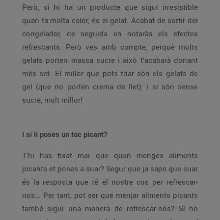
Però, si hi ha un producte que sigui irresistible
quan fa molta calor, és el gelat. Acabat de sortir del
congelador, de seguida en notaràs els efectes
refrescants. Però ves amb compte, perquè molts
gelats porten massa sucre i això t’acabarà donant
més set. El millor que pots triar són els gelats de
gel (que no porten crema de llet), i si són sense
sucre, molt millor!
I si li poses un toc picant?
T’hi has fixat mai que quan menges aliments
picants et poses a suar? Segur que ja saps que suar
és la resposta que té el nostre cos per refrescar-
nos... Per tant, pot ser que menjar aliments picants
també sigui una manera de refrescar-nos? Si ho