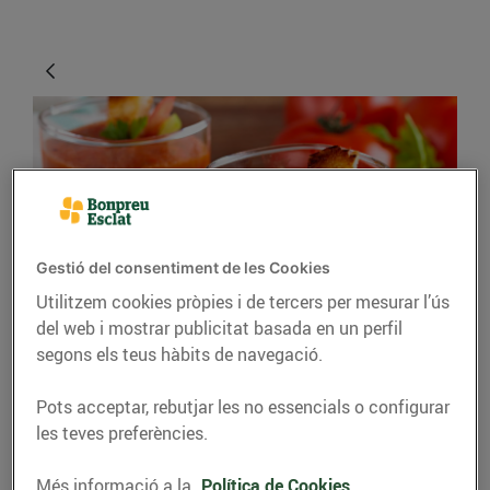
Gestió del consentiment de les Cookies
Utilitzem cookies pròpies i de tercers per mesurar l’ús
CONSELLS I HÀBITS SALUDABLES
del web i mostrar publicitat basada en un perfil
segons els teus hàbits de navegació.
Combatre la calor
menjant
Pots acceptar, rebutjar les no essencials o configurar
les teves preferències.
12/d’agost/2020
Més informació a la
Política de Cookies.