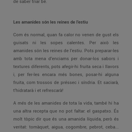
de saber triar bé.
Les amanides són les reines de l’estiu
Com és normal, quan fa calor no venen de gust els
guisats ni les sopes calentes. Per això les
amanides són les reines de l’estiu. Pots preparar-les
amb tota mena d’enciams per donar-los sabors i
textures diferents, pots afegir-hi fruita seca i llavors
i, per fer-les encara més bones, posar-hi alguna
fruita, com trossos de préssec i síndria. Et saciarà,
t’hidratarà i et refrescarà!
A més de les amanides de tota la vida, també hi ha
una altra recepta que no pot faltar: el gaspatxo. És
molt tòpic dir que és una amanida líquida, però és
veritat: tomàquet, aigua, cogombre, pebrot, ceba...