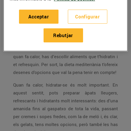
Està molt bé engegar el ventilador i, si cal, l’aire
condicionat, però la calor, a l’estiu, també la pots
Acceptar
Configurar
combatre amb el que menges.
Si a l’estiu la calor et treu la gana, no pateixis,
Rebutjar
perquè això passa a moltes persones. Per això és
més important que mai triar bé el que menges i,
quan fa calor, has d’escollir aliments que t’hidratin i
et refresquin. Per sort, la dieta mediterrània t’ofereix
desenes d’opcions que val la pena tenir en compte!
Quan fa calor, hidratar-se és molt important. En
aquest sentit, pots preparar àpats lleugers,
refrescants i hidratants molt interessants: des d’una
amanida fins al gaspatxo de tota la vida, passant
per cremes i sopes fredes, com la de meló i, és clar,
els gelats, tens moltes opcions, però també les has