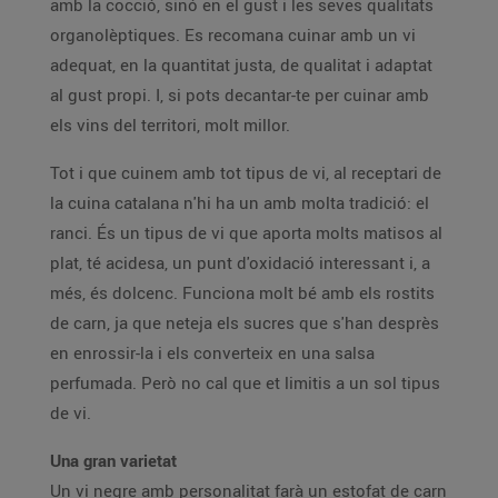
amb la cocció, sinó en el gust i les seves qualitats
organolèptiques. Es recomana cuinar amb un vi
adequat, en la quantitat justa, de qualitat i adaptat
al gust propi. I, si pots decantar-te per cuinar amb
els vins del territori, molt millor.
Tot i que cuinem amb tot tipus de vi, al receptari de
la cuina catalana n'hi ha un amb molta tradició: el
ranci. És un tipus de vi que aporta molts matisos al
plat, té acidesa, un punt d'oxidació interessant i, a
més, és dolcenc. Funciona molt bé amb els rostits
de carn, ja que neteja els sucres que s'han desprès
en enrossir-la i els converteix en una salsa
perfumada. Però no cal que et limitis a un sol tipus
de vi.
Una gran varietat
Un vi negre amb personalitat farà un estofat de carn