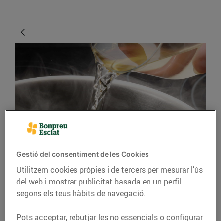
CONSELLS I HÀBITS SALUDABLES
Gestió del consentiment de les Cookies
Consells per cuinar
Utilitzem cookies pròpies i de tercers per mesurar l’ús
amb vi
del web i mostrar publicitat basada en un perfil
segons els teus hàbits de navegació.
15/de setembre/2021
Pots acceptar, rebutjar les no essencials o configurar