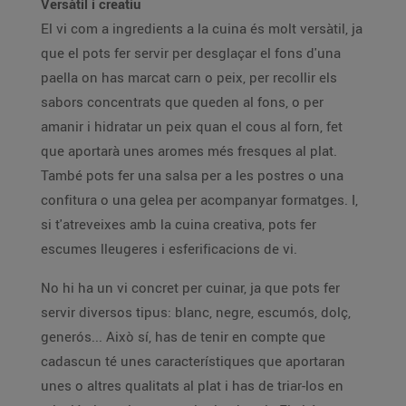
Versàtil i creatiu
El vi com a ingredients a la cuina és molt versàtil, ja
que el pots fer servir per desglaçar el fons d'una
paella on has marcat carn o peix, per recollir els
sabors concentrats que queden al fons, o per
amanir i hidratar un peix quan el cous al forn, fet
que aportarà unes aromes més fresques al plat.
També pots fer una salsa per a les postres o una
confitura o una gelea per acompanyar formatges. I,
si t'atreveixes amb la cuina creativa, pots fer
escumes lleugeres i esferificacions de vi.
No hi ha un vi concret per cuinar, ja que pots fer
servir diversos tipus: blanc, negre, escumós, dolç,
generós... Això sí, has de tenir en compte que
cadascun té unes característiques que aportaran
unes o altres qualitats al plat i has de triar-los en