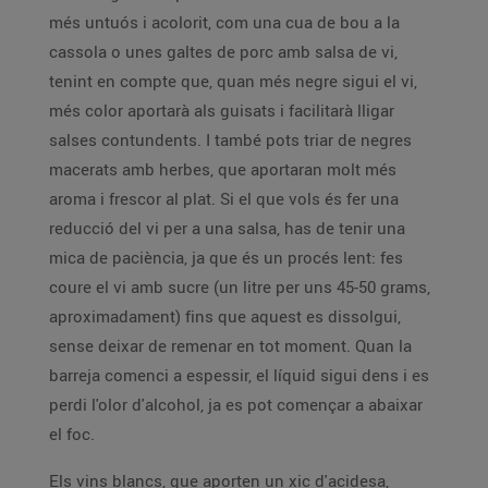
més untuós i acolorit, com una cua de bou a la
cassola o unes galtes de porc amb salsa de vi,
tenint en compte que, quan més negre sigui el vi,
més color aportarà als guisats i facilitarà lligar
salses contundents. I també pots triar de negres
macerats amb herbes, que aportaran molt més
aroma i frescor al plat. Si el que vols és fer una
reducció del vi per a una salsa, has de tenir una
mica de paciència, ja que és un procés lent: fes
coure el vi amb sucre (un litre per uns 45-50 grams,
aproximadament) fins que aquest es dissolgui,
sense deixar de remenar en tot moment. Quan la
barreja comenci a espessir, el líquid sigui dens i es
perdi l'olor d'alcohol, ja es pot començar a abaixar
el foc.
Els vins blancs, que aporten un xic d'acidesa,