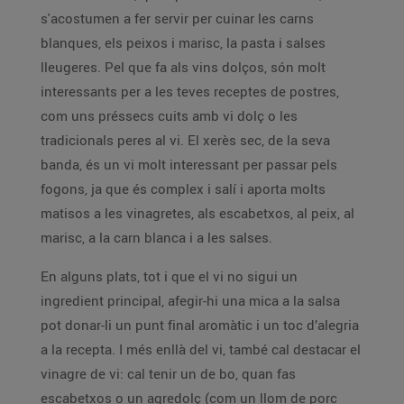
s'acostumen a fer servir per cuinar les carns
blanques, els peixos i marisc, la pasta i salses
lleugeres. Pel que fa als vins dolços, són molt
interessants per a les teves receptes de postres,
com uns préssecs cuits amb vi dolç o les
tradicionals peres al vi. El xerès sec, de la seva
banda, és un vi molt interessant per passar pels
fogons, ja que és complex i salí i aporta molts
matisos a les vinagretes, als escabetxos, al peix, al
marisc, a la carn blanca i a les salses.
En alguns plats, tot i que el vi no sigui un
ingredient principal, afegir-hi una mica a la salsa
pot donar-li un punt final aromàtic i un toc d’alegria
a la recepta. I més enllà del vi, també cal destacar el
vinagre de vi: cal tenir un de bo, quan fas
escabetxos o un agredolç (com un llom de porc