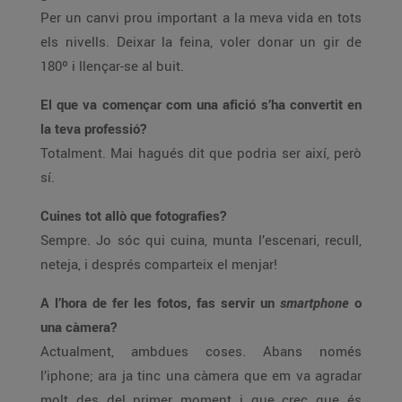
Per un canvi prou important a la meva vida en tots
els nivells. Deixar la feina, voler donar un gir de
180º i llençar-se al buit.
El que va començar com una afició s’ha convertit en
la teva professió?
Totalment. Mai hagués dit que podria ser així, però
sí.
Cuines tot allò que fotografies?
Sempre. Jo sóc qui cuina, munta l’escenari, recull,
neteja, i després comparteix el menjar!
A l’hora de fer les fotos, fas servir un
smartphone
o
una càmera?
Actualment, ambdues coses. Abans només
l’iphone; ara ja tinc una càmera que em va agradar
molt des del primer moment i que crec que és