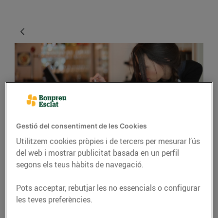
Gestió del consentiment de les Cookies
CONSELLS I HÀBITS SALUDABLES
Utilitzem cookies pròpies i de tercers per mesurar l’ús
del web i mostrar publicitat basada en un perfil
Consells per fer bones
segons els teus hàbits de navegació.
fotos gastronòmiques
Pots acceptar, rebutjar les no essencials o configurar
27/d’abril/2016
les teves preferències.