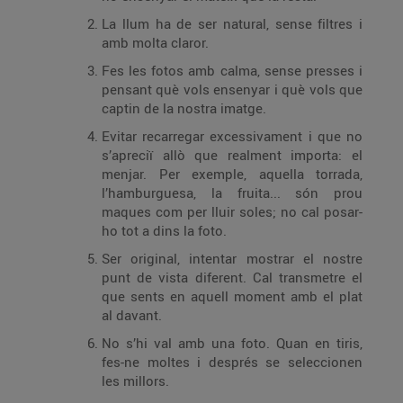
La llum ha de ser natural, sense filtres i
amb molta claror.
Fes les fotos amb calma, sense presses i
pensant què vols ensenyar i què vols que
captin de la nostra imatge.
Evitar recarregar excessivament i que no
s’apreciï allò que realment importa: el
menjar. Per exemple, aquella torrada,
l’hamburguesa, la fruita... són prou
maques com per lluir soles; no cal posar-
ho tot a dins la foto.
Ser original, intentar mostrar el nostre
punt de vista diferent. Cal transmetre el
que sents en aquell moment amb el plat
al davant.
No s’hi val amb una foto. Quan en tiris,
fes-ne moltes i després se seleccionen
les millors.