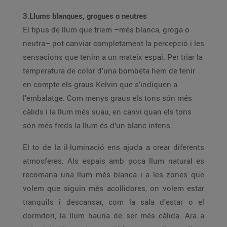
3.Llums blanques, grogues o neutres
El tipus de llum que triem –més blanca, groga o
neutra– pot canviar completament la percepció i les
sensacions que tenim a un mateix espai. Per triar la
temperatura de color d’una bombeta hem de tenir
en compte els graus Kelvin que s’indiquen a
l’embalatge. Com menys graus els tons són més
càlids i la llum més suau, en canvi quan els tons
són més freds la llum és d’un blanc intens.
El to de la il·luminació ens ajuda a crear diferents
atmosferes. Als espais amb poca llum natural es
recomana una llum més blanca i a les zones que
volem que siguin més acollidores, on volem estar
tranquils i descansar, com la sala d’estar o el
dormitori, la llum hauria de ser més càlida. Ara a