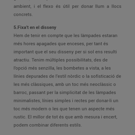
ambient, i el flexo és útil per donar llum a llocs
concrets.
5.Fixa’t en el disseny
Hem de tenir en compte que les làmpades estaran
més hores apagades que enceses, per tant és
important que el seu disseny per si sol ens resulti
atractiu. Tenim múltiples possibilitats, des de
l’opció més senzilla, les bombetes a vista, a les
línies depurades de l’estil nòrdic o la sofisticació de
les més clàssiques, amb un toc més neoclàssic o
barroc, passant per la simplicitat de les làmpades
minimalistes, línies simples i rectes per donar-li un
toc més modern o les que tenen un aspecte més
rustic. El millor de tot és que amb mesura i encert,
podem combinar diferents estils.