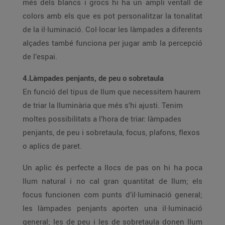
més dels blancs i grocs hi ha un ampli ventall de
colors amb els que es pot personalitzar la tonalitat
de la il·luminació. Col·locar les làmpades a diferents
alçades també funciona per jugar amb la percepció
de l’espai.
4.Làmpades penjants, de peu o sobretaula
En funció del tipus de llum que necessitem haurem
de triar la lluminària que més s’hi ajusti. Tenim
moltes possibilitats a l’hora de triar: làmpades
penjants, de peu i sobretaula, focus, plafons, flexos
o aplics de paret.
Un aplic és perfecte a llocs de pas on hi ha poca
llum natural i no cal gran quantitat de llum; els
focus funcionen com punts d’il·luminació general;
les làmpades penjants aporten una il·luminació
general; les de peu i les de sobretaula donen llum