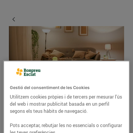
ENERGIA
Gestió del consentiment de les Cookies
Consells per il·luminar
Utilitzem cookies pròpies i de tercers per mesurar l’ús
del web i mostrar publicitat basada en un perfil
casa teva amb estil
segons els teus hàbits de navegació.
24/de maig/2021
Pots acceptar, rebutjar les no essencials o configurar
les teves preferències.