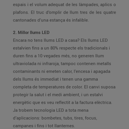
espais i el volum adequat de les làmpades, aplics o
plafons. El truc d’omplir de llum tres de les quatre
cantonades d’una estança és infalible.
2. Millor llums LED
Encara no tens llums LED a casa? Els llums LED
estalvien fins a un 80% respecte els tradicionals i
duren fins a 10 vegades més, no generen llum
ultraviolada ni infraroja, tampoc contenen metalls
contaminants ni emeten calor, l’encesa i apagada
dels llums és immediat i tenen una gamma
completa de temperatures de color. El canvi suposa
protegir la salut i el medi ambient, i un estalvi
energètic que es veu reflectit a la factura elèctrica.
Ja trobem tecnologia LED a tota mena
d’aplicacions: bombetes, tubs, tires, focus,
campanes i fins i tot llanternes.