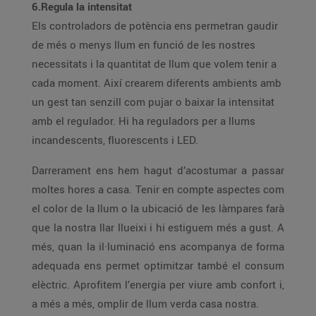
6.Regula la intensitat
Els controladors de potència ens permetran gaudir
de més o menys llum en funció de les nostres
necessitats i la quantitat de llum que volem tenir a
cada moment. Així crearem diferents ambients amb
un gest tan senzill com pujar o baixar la intensitat
amb el regulador. Hi ha reguladors per a llums
incandescents, fluorescents i LED.
Darrerament ens hem hagut d’acostumar a passar
moltes hores a casa. Tenir en compte aspectes com
el color de la llum o la ubicació de les làmpares farà
que la nostra llar llueixi i hi estiguem més a gust. A
més, quan la il·luminació ens acompanya de forma
adequada ens permet optimitzar també el consum
elèctric. Aprofitem l’energia per viure amb confort i,
a més a més, omplir de llum verda casa nostra.