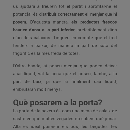
us ajudarà a treure’n tot el partit i aprofitar-ne el
potencial és
distribuir correctament el menjar que hi
posem
. D’aquesta manera,
els productes frescos
haurien d’anar a la part inferior
, preferiblement dins
d’un dels calaixos. Tingueu en compte que el fred
tendeix a baixar, de manera la part de sota del
frigorífic és la més freda de totes.
D’altra banda, si poseu menjar que poden deixar
anar líquid, val la pena que el poseu, també, a la
part de baix, ja que si finalment cau líquid,
embrutaran molt menys.
Què posarem a la porta?
La porta de la nevera és com una mena de calaix de
sastre en què moltes vegades no sabem què posar.
Allà és ideal posar-hi els ous, les begudes, les