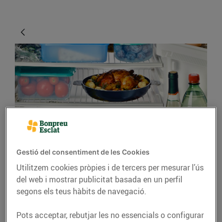
CONSELLS I HÀBITS SALUDABLES
Gestió del consentiment de les Cookies
Consells per organitzar
Utilitzem cookies pròpies i de tercers per mesurar l’ús
la nevera
del web i mostrar publicitat basada en un perfil
segons els teus hàbits de navegació.
26/d’abril/2019
Pots acceptar, rebutjar les no essencials o configurar