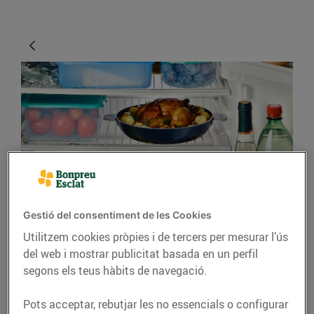
CONSELLS I HÀBITS SALUDABLES
Gestió del consentiment de les Cookies
Consells per organitzar
Utilitzem cookies pròpies i de tercers per mesurar l’ús
la nevera
del web i mostrar publicitat basada en un perfil
segons els teus hàbits de navegació.
26/d’abril/2019
Pots acceptar, rebutjar les no essencials o configurar