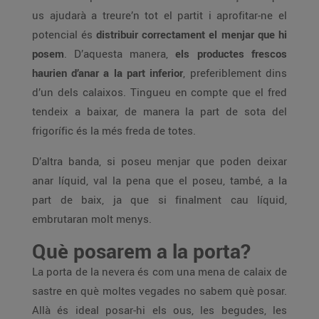
us ajudarà a treure’n tot el partit i aprofitar-ne el
potencial és
distribuir correctament el menjar que hi
posem
. D’aquesta manera,
els productes frescos
haurien d’anar a la part inferior
, preferiblement dins
d’un dels calaixos. Tingueu en compte que el fred
tendeix a baixar, de manera la part de sota del
frigorífic és la més freda de totes.
D’altra banda, si poseu menjar que poden deixar
anar líquid, val la pena que el poseu, també, a la
part de baix, ja que si finalment cau líquid,
embrutaran molt menys.
Què posarem a la porta?
La porta de la nevera és com una mena de calaix de
sastre en què moltes vegades no sabem què posar.
Allà és ideal posar-hi els ous, les begudes, les