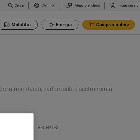
Cerca
Atenció al client
Iniciar sessió
CAT
Mobilitat
Energia
Comprar online
 sobre alimentació, parlem sobre gastronomia
 I TRADICIONS
RECEPTES