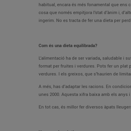
habitual, encara és més fonamental que ens cu
cosa que només empitjora l’stat d’ànim i, d’alt
ingerim. No es tracta de fer una dieta per perd
Com és una dieta equilibrada?
L’alimentació ha de ser variada
,
saludable i su
format per fruites i verdures. Pots fer un plat
verdures. I els greixos, que s’haurien de limit
A més, has d’adaptar les racions. En condici
unes 2000. Aquesta xifra baixa amb els anys 
En tot cas, és millor fer diversos àpats lleugers,