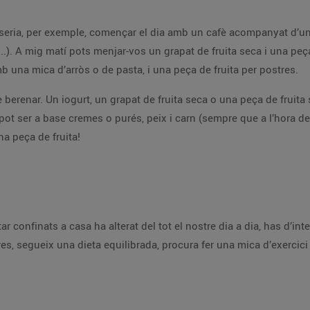
ria, per exemple, començar el dia amb un cafè acompanyat d’un lac
...). A mig matí pots menjar-vos un grapat de fruita seca i una peça 
 una mica d’arròs o de pasta, i una peça de fruita per postres.
 de berenar. Un iogurt, un grapat de fruita seca o una peça de fruit
pot ser a base cremes o purés, peix i carn (sempre que a l’hora d
a peça de fruita!
tar confinats a casa ha alterat del tot el nostre dia a dia, has d’i
 segueix una dieta equilibrada, procura fer una mica d’exercici fís