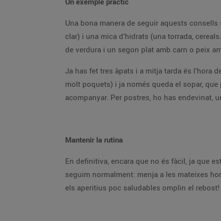
Un exemple pràctic
Una bona manera de seguir aquests consells se
clar) i una mica d’hidrats (una torrada, cereals
de verdura i un segon plat amb carn o peix amb
Ja has fet tres àpats i a mitja tarda és l’hora
molt poquets) i ja només queda el sopar, que 
acompanyar. Per postres, ho has endevinat, un
Mantenir la rutina
En definitiva, encara que no és fàcil, ja que es
seguim normalment: menja a les mateixes hores,
els aperitius poc saludables omplin el rebost!