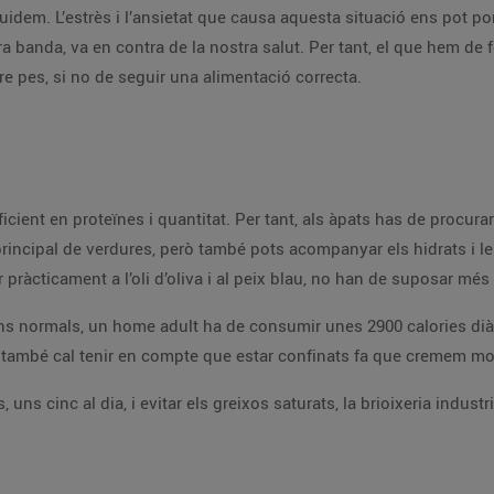
idem. L’estrès i l’ansietat que causa aquesta situació ens pot po
ra banda, va en contra de la nostra salut. Per tant, el que hem de f
re pes, si no de seguir una alimentació correcta.
ficient en proteïnes i quantitat. Per tant, als àpats has de procur
 principal de verdures, però també pots acompanyar els hidrats i le
ar pràcticament a l’oli d’oliva i al peix blau, no han de suposar mé
ons normals, un home adult ha de consumir unes 2900 calories dià
i també cal tenir en compte que estar confinats fa que cremem mo
 uns cinc al dia, i evitar els greixos saturats, la brioixeria industri