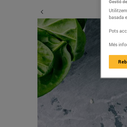
Gestió de
Utilitzem
basada e
Pots acce
Més info
Reb