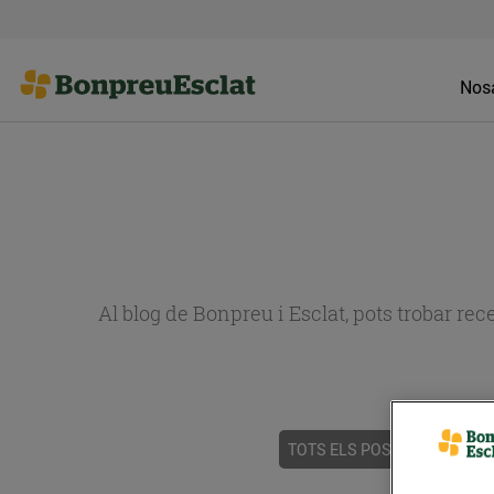
Nosa
Al blog de Bonpreu i Esclat, pots trobar re
TOTS ELS POSTS
ACTUALI