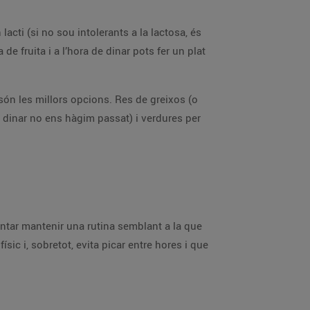
ti (si no sou intolerants a la lactosa, és
de fruita i a l’hora de dinar pots fer un plat
a són les millors opcions. Res de greixos (o
e dinar no ens hàgim passat) i verdures per
ntentar mantenir una rutina semblant a la que
ic i, sobretot, evita picar entre hores i que