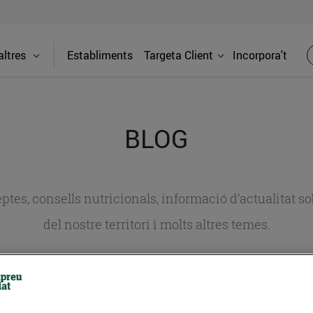
ltres
Establiments
Targeta Client
Incorpora't
BLOG
ceptes, consells nutricionals, informació d’actualitat
del nostre territori i molts altres temes.
TAT
CONSELLS I HÀBITS SALUDABLES
ENERGIA
GASTRONOMIA