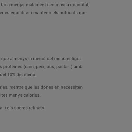
rtar a menjar malament i en massa quantitat,
er es equilibrar i mantenir els nutrients que
ar que almenys la meitat del menú estigui
s proteïnes (carn, peix, ous, pasta...) amb
s del 10% del menú.
ries, mentre que les dones en necessiten
ltes menys calories.
al i els sucres refinats.