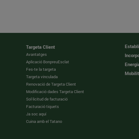
Establ
Targeta Client
Avantatges
Incorpo
Aplicació BonpreuEsclat
Energi
Fes-te la targeta
Mobilit
Targeta vinculada
Renovació de Targeta Client
Modificació dades Targeta Client
Sol·licitud de facturació
Facturació tiquets
Ja soc aquí
Cuina amb el Tatano