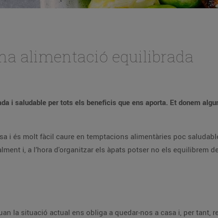
una alimentació equilibrada
da i saludable per tots els beneficis que ens aporta. Et donem algu
casa i és molt fàcil caure en temptacions alimentàries poc saluda
ent i, a l’hora d'organitzar els àpats potser no els equilibrem d
an la situació actual ens obliga a quedar-nos a casa i, per tant, r