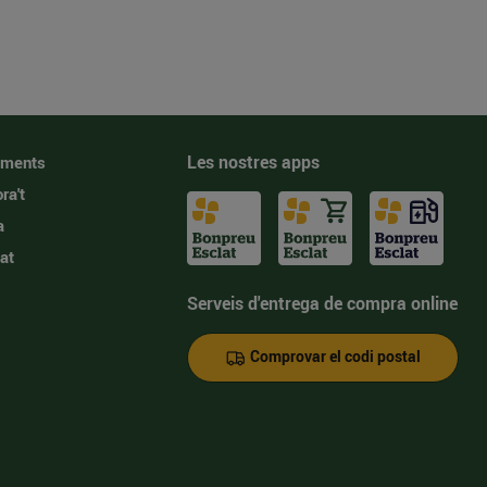
Les nostres apps
iments
ra't
a
at
Serveis d'entrega de compra online
Comprovar el codi postal