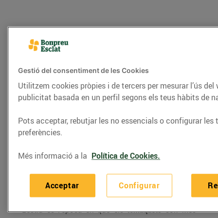
Gestió del consentiment de les Cookies
Utilitzem cookies pròpies i de tercers per mesurar l’ús del
publicitat basada en un perfil segons els teus hàbits de 
Pots acceptar, rebutjar les no essencials o configurar les 
preferències.
CONSELLS I HÀBITS SALUDABLES
Més informació a la
Política de Cookies.
Conserva de tomàquet
21/d’agost/2017
Acceptar
Configurar
Re
L'estiu és l'època en què els
tomàquets
són més