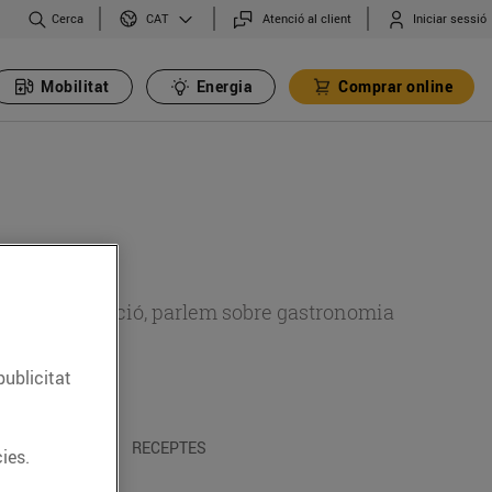
Cerca
Atenció al client
Iniciar sessió
CAT
Mobilitat
Energia
Comprar online
 sobre alimentació, parlem sobre gastronomia
publicitat
 I TRADICIONS
RECEPTES
ies.