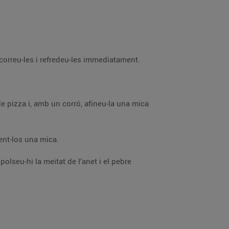
les mongetes tendres i talleu-les al llarg, a tires. Coeu-les 10-15 minuts en aigua bullent salada i escorreu-les i refredeu-les immediatament.
Talleu-ne quatre trossos i disposeu-hi al damunt dos filets de sardina, amb la pell a la cara superior, tot prement-los una mica.