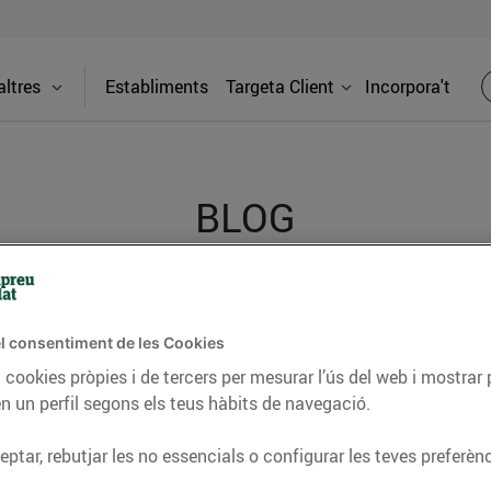
ltres
Establiments
Targeta Client
Incorpora't
BLOG
ceptes, consells nutricionals, informació d’actualitat
l consentiment de les Cookies
del nostre territori i molts altres temes.
 cookies pròpies i de tercers per mesurar l’ús del web i mostrar 
n un perfil segons els teus hàbits de navegació.
TAT
CONSELLS I HÀBITS SALUDABLES
ENERGIA
GASTRONOMIA
ptar, rebutjar les no essencials o configurar les teves preferènc