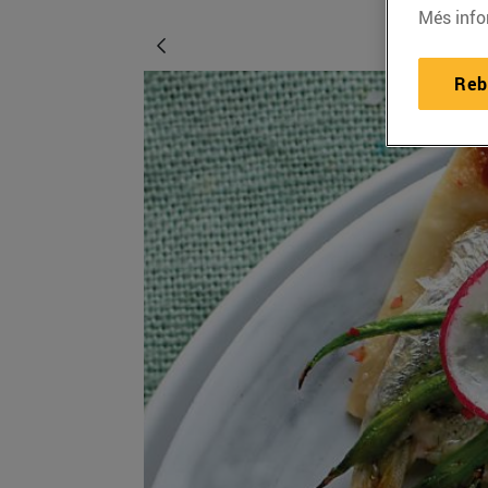
Més info
Reb