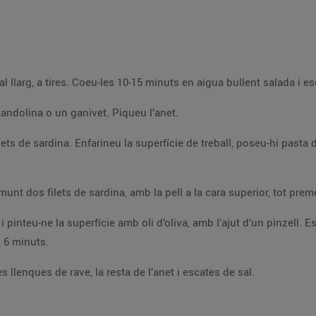
Escapceu 
leu els raves a llenques fines amb una mandolina o un ganivet. Piqueu l’anet.
ó, afineu-la una mica
pebre
, a 200ºC, 6 minuts.
Traieu-ho del forn i repartiu-hi pel damunt les llenques de rave, la resta de l’anet i escates de sal.