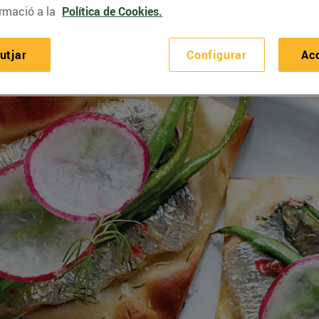
rmació a la
Política de Cookies.
utjar
Configurar
Ac