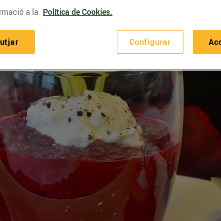
rmació a la
Política de Cookies.
utjar
Configurar
Ac