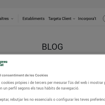
ltres
Establiments
Targeta Client
Incorpora't
BLOG
ceptes, consells nutricionals, informació d’actualitat
del nostre territori i molts altres temes.
l consentiment de les Cookies
 cookies pròpies i de tercers per mesurar l’ús del web i mostrar 
n un perfil segons els teus hàbits de navegació.
TAT
CONSELLS I HÀBITS SALUDABLES
ENERGIA
GASTRONOMIA
ptar, rebutjar les no essencials o configurar les teves preferènc