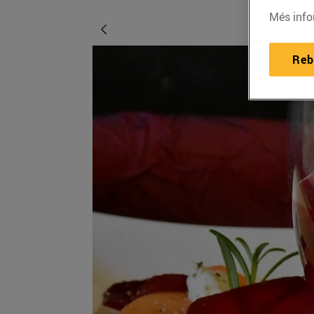
Més info
Reb