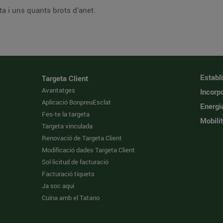
a i uns quants brots d’anet.
Establ
Targeta Client
Avantatges
Incorpo
Aplicació BonpreuEsclat
Energi
Fes-te la targeta
Mobilit
Targeta vinculada
Renovació de Targeta Client
Modificació dades Targeta Client
Sol·licitud de facturació
Facturació tiquets
Ja soc aquí
Cuina amb el Tatano