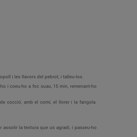
poll i les llavors del pebrot, i talleu-los.
eu-ho i coeu-ho a foc suau, 15 min, remenant-ho
 cocció, amb el comí, el llorer i la farigola.
 assolir la textura que us agradi, i passeu-ho