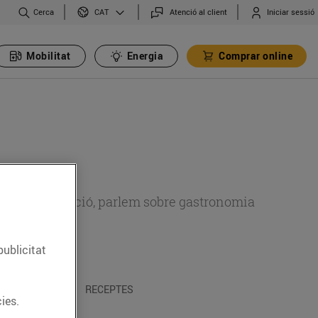
Cerca
Atenció al client
Iniciar sessió
CAT
Mobilitat
Energia
Comprar online
 sobre alimentació, parlem sobre gastronomia
publicitat
 I TRADICIONS
RECEPTES
ies.