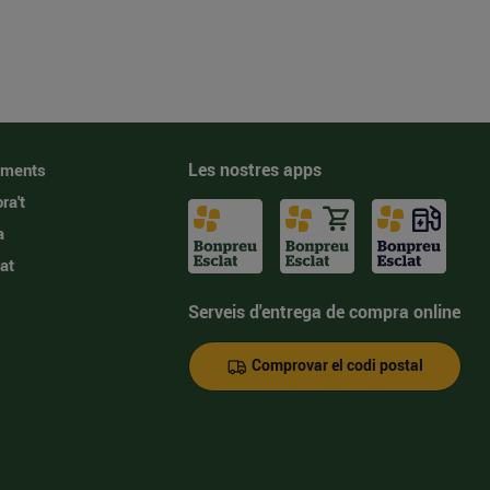
Les nostres apps
iments
ra't
a
at
Serveis d'entrega de compra online
Comprovar el codi postal