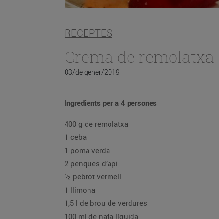
RECEPTES
Crema de remolatxa
03/de gener/2019
Ingredients per a 4 persones
400 g de remolatxa
1 ceba
1 poma verda
2 penques d’api
½ pebrot vermell
1 llimona
1,5 l de brou de verdures
100 ml de nata líquida