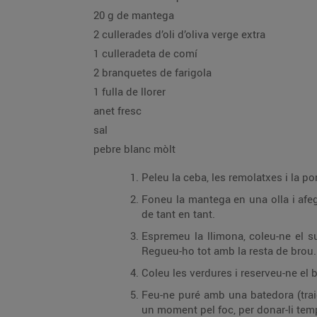
20 g de mantega
2 cullerades d’oli d’oliva verge extra
1 culleradeta de comí
2 branquetes de farigola
1 fulla de llorer
anet fresc
sal
pebre blanc mòlt
Peleu la ceba, les remolatxes i la pom
Foneu la mantega en una olla i afegi
de tant en tant.
Espremeu la llimona, coleu-ne el su
Regueu-ho tot amb la resta de brou.
Coleu les verdures i reserveu-ne el 
Feu-ne puré amb una batedora (traie
un moment pel foc, per donar-li temp