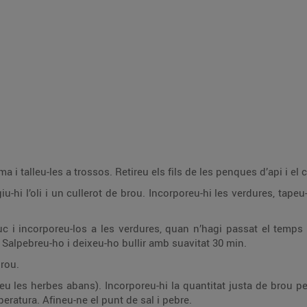
a i talleu-les a trossos. Retireu els fils de les penques d’api i el co
u-hi l’oli i un cullerot de brou. Incorporeu-hi les verdures, tap
c i incorporeu-los a les verdures, quan n’hagi passat el temps de
 Salpebreu-ho i deixeu-ho bullir amb suavitat 30 min.
brou.
u les herbes abans). Incorporeu-hi la quantitat justa de brou per
eratura. Afineu-ne el punt de sal i pebre.