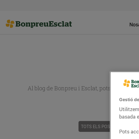
Nosa
Al blog de Bonpreu i Esclat, pots trobar re
Gestió de
Utilitzem
basada e
TOTS ELS POSTS
ACTUALI
Pots acce