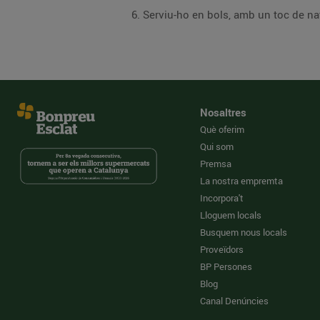
Serviu-ho en bols, amb un toc de nat
Nosaltres
Què oferim
Qui som
Premsa
La nostra empremta
Incorpora't
Lloguem locals
Busquem nous locals
Proveïdors
BP Persones
Blog
Canal Denúncies