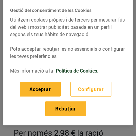
Gestió del consentiment de les Cookies
Utilitzem cookies pròpies i de tercers per mesurar l’ús
del web i mostrar publicitat basada en un perfil
segons els teus hàbits de navegació.
Pots acceptar, rebutjar les no essencials o configurar
les teves preferències.
Més informació a la
Política de Cookies.
RECEPTES
Acceptar
Configurar
Crema freda de meló
Rebutjar
amb cruixent de pernil
salat
Per només 2,98 € la ració