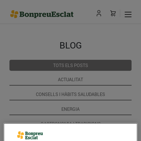
BLOG
TOTS ELS POSTS
ACTUALITAT
CONSELLS I HÀBITS SALUDABLES
ENERGIA
GASTRONOMIA I TRADICIONS
RECEPTES