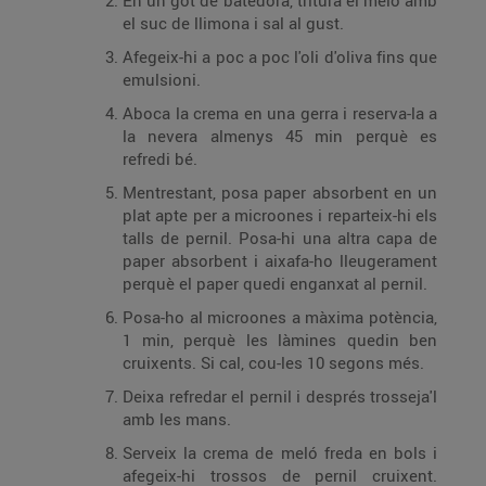
En un got de batedora, tritura el meló amb
el suc de llimona i sal al gust.
Afegeix-hi a poc a poc l'oli d'oliva fins que
emulsioni.
Aboca la crema en una gerra i reserva-la a
la nevera almenys 45 min perquè es
refredi bé.
Mentrestant, posa paper absorbent en un
plat apte per a microones i reparteix-hi els
talls de pernil. Posa-hi una altra capa de
paper absorbent i aixafa-ho lleugerament
perquè el paper quedi enganxat al pernil.
Posa-ho al microones a màxima potència,
1 min, perquè les làmines quedin ben
cruixents. Si cal, cou-les 10 segons més.
Deixa refredar el pernil i després trosseja'l
amb les mans.
Serveix la crema de meló freda en bols i
afegeix-hi trossos de pernil cruixent.