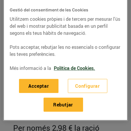
Gestió del consentiment de les Cookies
Utilitzem cookies pròpies i de tercers per mesurar l’ús
del web i mostrar publicitat basada en un perfil
segons els teus hàbits de navegació.
Pots acceptar, rebutjar les no essencials o configurar
les teves preferències.
Més informació a la
Política de Cookies.
RECEPTES
Acceptar
Configurar
Crema freda de meló
Rebutjar
amb cruixent de pernil
salat
Per només 2,98 € la ració