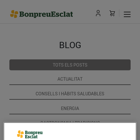
BLOG
TOTS ELS POSTS
ACTUALITAT
CONSELLS I HÀBITS SALUDABLES
ENERGIA
GASTRONOMIA I TRADICIONS
RECEPTES