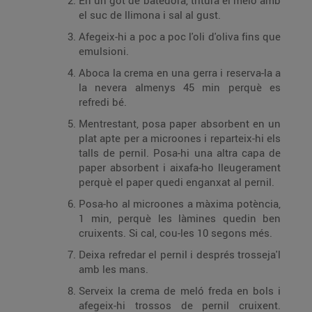
En un got de batedora, tritura el meló amb
el suc de llimona i sal al gust.
Afegeix-hi a poc a poc l'oli d'oliva fins que
emulsioni.
Aboca la crema en una gerra i reserva-la a
la nevera almenys 45 min perquè es
refredi bé.
Mentrestant, posa paper absorbent en un
plat apte per a microones i reparteix-hi els
talls de pernil. Posa-hi una altra capa de
paper absorbent i aixafa-ho lleugerament
perquè el paper quedi enganxat al pernil.
Posa-ho al microones a màxima potència,
1 min, perquè les làmines quedin ben
cruixents. Si cal, cou-les 10 segons més.
Deixa refredar el pernil i després trosseja'l
amb les mans.
Serveix la crema de meló freda en bols i
afegeix-hi trossos de pernil cruixent.