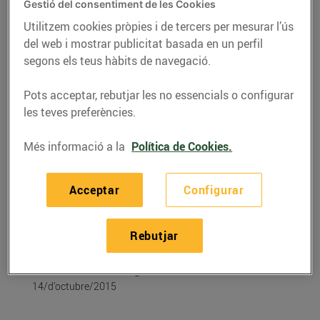
Gestió del consentiment de les Cookies
Utilitzem cookies pròpies i de tercers per mesurar l’ús
del web i mostrar publicitat basada en un perfil
segons els teus hàbits de navegació.
Pots acceptar, rebutjar les no essencials o configurar
les teves preferències.
Més informació a la
Política de Cookies.
Acceptar
Configurar
RECEPTES
Créme brulée de llet
Rebutjar
d’ovella ripollesa
14/d’octubre/2015