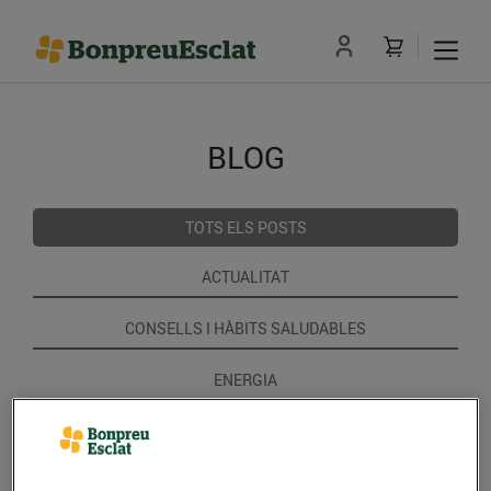
BLOG
TOTS ELS POSTS
ACTUALITAT
CONSELLS I HÀBITS SALUDABLES
ENERGIA
GASTRONOMIA I TRADICIONS
RECEPTES