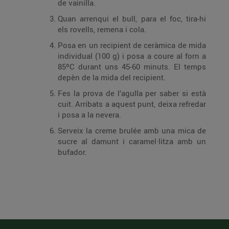
de vainilla.
Quan arrenqui el bull, para el foc, tira-hi
els rovells, remena i cola.
Posa en un recipient de ceràmica de mida
individual (100 g) i posa a coure al forn a
85ºC durant uns 45-60 minuts. El temps
depèn de la mida del recipient.
Fes la prova de l’agulla per saber si està
cuit. Arribats a aquest punt, deixa refredar
i posa a la nevera.
Serveix la creme brulée amb una mica de
sucre al damunt i caramel·litza amb un
bufador.