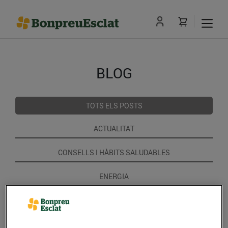
BLOG
TOTS ELS POSTS
ACTUALITAT
CONSELLS I HÀBITS SALUDABLES
ENERGIA
GASTRONOMIA I TRADICIONS
RECEPTES