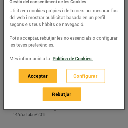
Gestió del consentiment de les Cookies
Utilitzem cookies pròpies i de tercers per mesurar l’ús
del web i mostrar publicitat basada en un perfil
segons els teus hàbits de navegació.
Pots acceptar, rebutjar les no essencials o configurar
les teves preferències.
Més informació a la
Política de Cookies.
Acceptar
Configurar
RECEPTES
Créme brulée de llet
Rebutjar
d’ovella ripollesa
14/d’octubre/2015