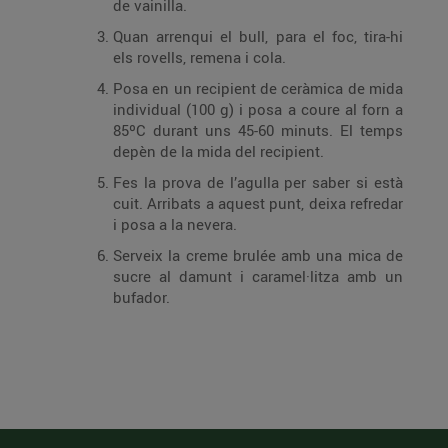
de vainilla.
Quan arrenqui el bull, para el foc, tira-hi
els rovells, remena i cola.
Posa en un recipient de ceràmica de mida
individual (100 g) i posa a coure al forn a
85ºC durant uns 45-60 minuts. El temps
depèn de la mida del recipient.
Fes la prova de l’agulla per saber si està
cuit. Arribats a aquest punt, deixa refredar
i posa a la nevera.
Serveix la creme brulée amb una mica de
sucre al damunt i caramel·litza amb un
bufador.