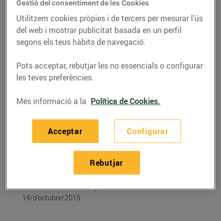
Gestió del consentiment de les Cookies
Utilitzem cookies pròpies i de tercers per mesurar l’ús
del web i mostrar publicitat basada en un perfil
segons els teus hàbits de navegació.
Pots acceptar, rebutjar les no essencials o configurar
les teves preferències.
Més informació a la
Política de Cookies.
Acceptar
Configurar
RECEPTES
Créme brulée de llet
Rebutjar
d’ovella ripollesa
14/d’octubre/2015