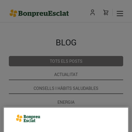
BLOG
TOTS ELS POSTS
ACTUALITAT
CONSELLS I HÀBITS SALUDABLES
ENERGIA
GASTRONOMIA I TRADICIONS
RECEPTES