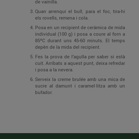
de vainilla.
Quan arrenqui el bull, para el foc, tira-hi
els rovells, remena i cola.
Posa en un recipient de ceràmica de mida
individual (100 g) i posa a coure al forn a
85ºC durant uns 45-60 minuts. El temps
depèn de la mida del recipient.
Fes la prova de l’agulla per saber si està
cuit. Arribats a aquest punt, deixa refredar
i posa a la nevera.
Serveix la creme brulée amb una mica de
sucre al damunt i caramel·litza amb un
bufador.