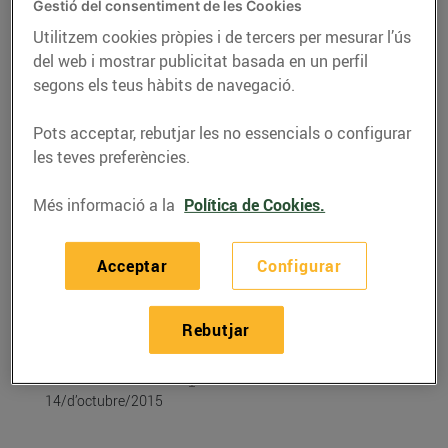
Gestió del consentiment de les Cookies
Utilitzem cookies pròpies i de tercers per mesurar l’ús
del web i mostrar publicitat basada en un perfil
segons els teus hàbits de navegació.
Pots acceptar, rebutjar les no essencials o configurar
les teves preferències.
Més informació a la
Política de Cookies.
Acceptar
Configurar
RECEPTES
Créme brulée de llet
Rebutjar
d’ovella ripollesa
14/d’octubre/2015