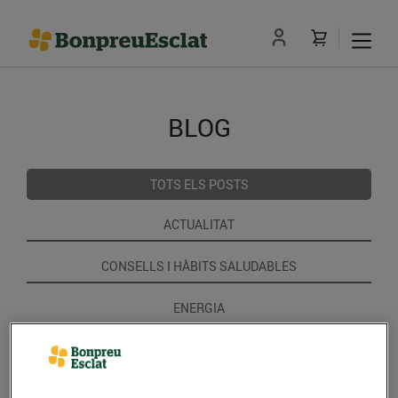
BLOG
TOTS ELS POSTS
ACTUALITAT
CONSELLS I HÀBITS SALUDABLES
ENERGIA
GASTRONOMIA I TRADICIONS
RECEPTES