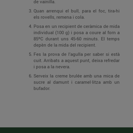
de vainilla.
Quan arrenqui el bull, para el foc, tira-hi
els rovells, remena i cola.
Posa en un recipient de ceràmica de mida
individual (100 g) i posa a coure al forn a
85ºC durant uns 45-60 minuts. El temps
depèn de la mida del recipient.
Fes la prova de l’agulla per saber si està
cuit. Arribats a aquest punt, deixa refredar
i posa a la nevera.
Serveix la creme brulée amb una mica de
sucre al damunt i caramel·litza amb un
bufador.