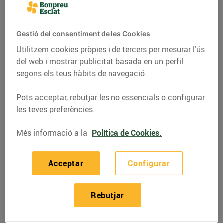
Gestió del consentiment de les Cookies
Utilitzem cookies pròpies i de tercers per mesurar l’ús
del web i mostrar publicitat basada en un perfil
segons els teus hàbits de navegació.
Pots acceptar, rebutjar les no essencials o configurar
les teves preferències.
Més informació a la
Política de Cookies.
RECEPTES
Crestes farcides de
Acceptar
Configurar
caqui
Rebutjar
05/de novembre/2020