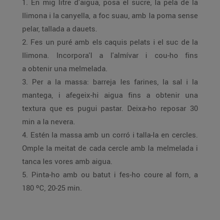
1. En mig litre d'aigua, posa el sucre, la pela de la
llimona i la canyella, a foc suau, amb la poma sense
pelar, tallada a dauets.
2. Fes un puré amb els caquis pelats i el suc de la
llimona. Incorpora'l a l'almívar i cou-ho fins
a obtenir una melmelada.
3. Per a la massa: barreja les farines, la sal i la
mantega, i afegeix-hi aigua fins a obtenir una
textura que es pugui pastar. Deixa-ho reposar 30
min a la nevera.
4. Estén la massa amb un corró i talla-la en cercles.
Omple la meitat de cada cercle amb la melmelada i
tanca les vores amb aigua.
5. Pinta-ho amb ou batut i fes-ho coure al forn, a
180 ºC, 20-25 min.