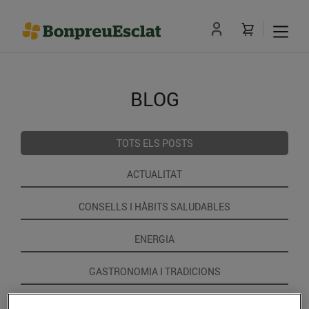
BLOG
TOTS ELS POSTS
ACTUALITAT
CONSELLS I HÀBITS SALUDABLES
ENERGIA
GASTRONOMIA I TRADICIONS
RECEPTES