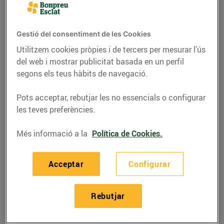
Gestió del consentiment de les Cookies
Utilitzem cookies pròpies i de tercers per mesurar l’ús
del web i mostrar publicitat basada en un perfil
segons els teus hàbits de navegació.
Pots acceptar, rebutjar les no essencials o configurar
les teves preferències.
Més informació a la
Política de Cookies.
RECEPTES
Crestes farcides de
Acceptar
Configurar
caqui
Rebutjar
05/de novembre/2020