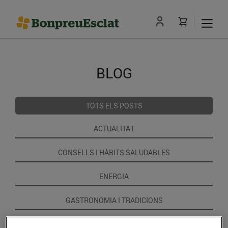
BLOG
TOTS ELS POSTS
ACTUALITAT
CONSELLS I HÀBITS SALUDABLES
ENERGIA
GASTRONOMIA I TRADICIONS
RECEPTES