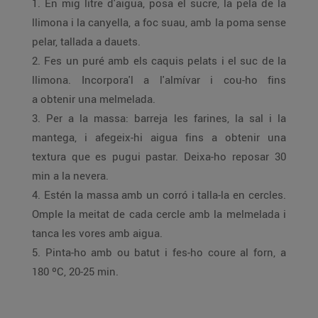
1. En mig litre d'aigua, posa el sucre, la pela de la
llimona i la canyella, a foc suau, amb la poma sense
pelar, tallada a dauets.
2. Fes un puré amb els caquis pelats i el suc de la
llimona. Incorpora'l a l'almívar i cou-ho fins
a obtenir una melmelada.
3. Per a la massa: barreja les farines, la sal i la
mantega, i afegeix-hi aigua fins a obtenir una
textura que es pugui pastar. Deixa-ho reposar 30
min a la nevera.
4. Estén la massa amb un corró i talla-la en cercles.
Omple la meitat de cada cercle amb la melmelada i
tanca les vores amb aigua.
5. Pinta-ho amb ou batut i fes-ho coure al forn, a
180 ºC, 20-25 min.